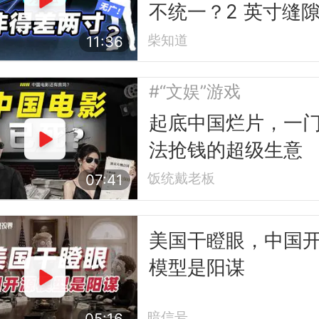
不统一？2 英寸缝
的行业故事
柴知道
11:36
#“文娱”游戏
起底中国烂片，一
法抢钱的超级生意
饭统戴老板
07:41
美国干瞪眼，中国
模型是阳谋
暗信号
05:16