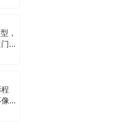
模型，
道门
澎程
不像