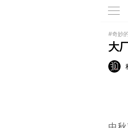
1X
APP
主页
#奇妙
大
中秋