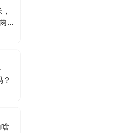
米，
两
牛
吗？
为啥