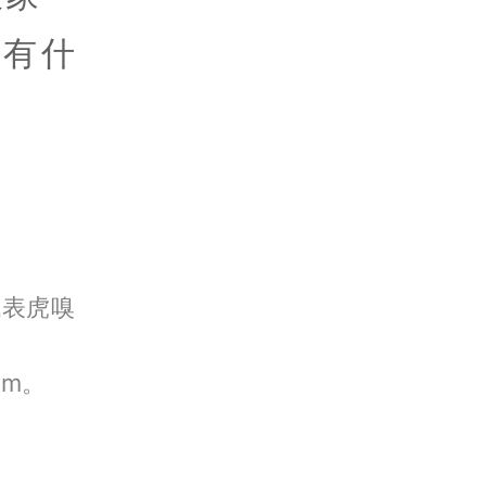
有什
代表虎嗅
om。