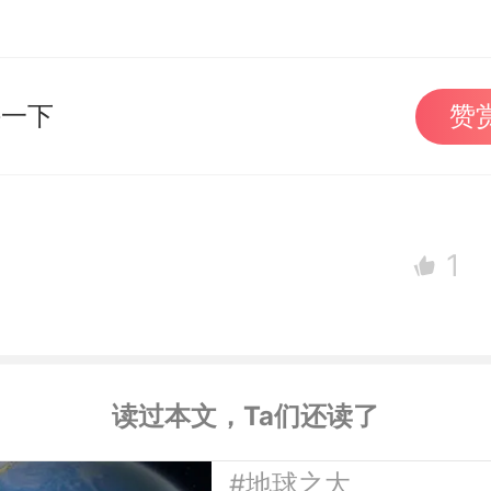
持一下
赞
1
读过本文，Ta们还读了
#地球之大