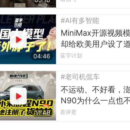
#AI有多智能
MiniMax开源视频
却给欧美用户设了
槛
蓝字计划
04:46
#老司机侃车
不运动、不好看，
N90为什么一点也
小米？
差评君
11:48