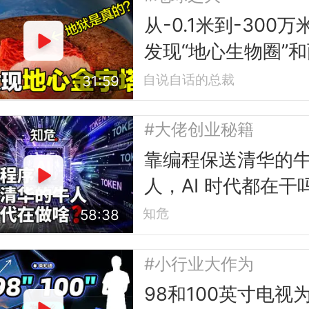
从-0.1米到-300万
发现“地心生物圈”和
座“地心金字塔”
自说自话的总裁
31:59
#大佬创业秘籍
靠编程保送清华的
人，AI 时代都在干
知危
58:38
#小行业大作为
98和100英寸电视