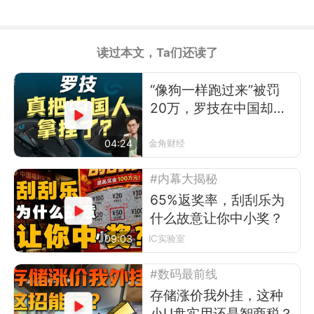
读过本文，Ta们还读了
“像狗一样跑过来”被罚
20万，罗技在中国却卖
得更好了
04:24
金角财经
#内幕大揭秘
65%返奖率，刮刮乐为
什么故意让你中小奖？
09:03
IC实验室
#数码最前线
存储涨价我外挂，这种
小U盘实用还是智商税？