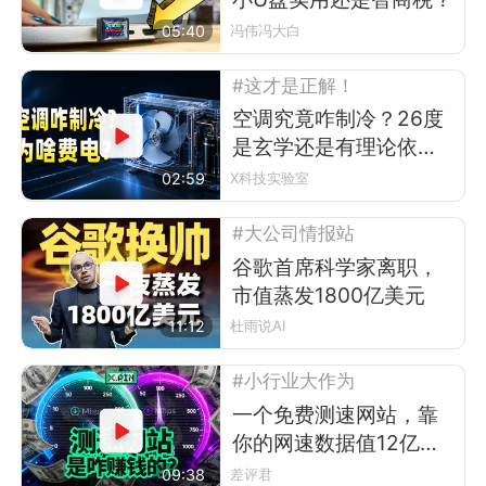
05:40
冯伟冯大白
#这才是正解！
空调究竟咋制冷？26度
是玄学还是有理论依
据？
02:59
X科技实验室
#大公司情报站
谷歌首席科学家离职，
市值蒸发1800亿美元
11:12
杜雨说AI
#小行业大作为
一个免费测速网站，靠
你的网速数据值12亿美
元？
09:38
差评君