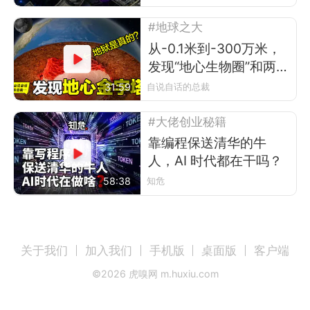
#地球之大
从-0.1米到-300万米，
发现“地心生物圈”和两
座“地心金字塔”
31:59
自说自话的总裁
#大佬创业秘籍
靠编程保送清华的牛
人，AI 时代都在干吗？
58:38
知危
关于我们
加入我们
手机版
桌面版
客户端
©
2026
虎嗅网 m.huxiu.com