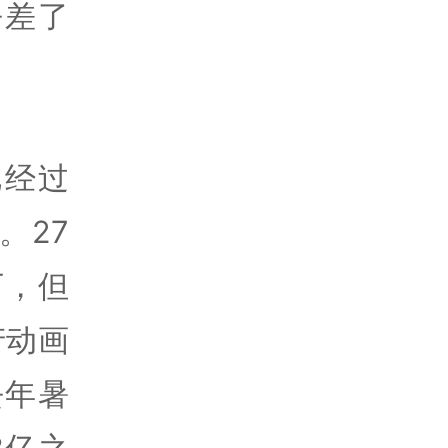
乎差了
已经过
。27
万，但
产动画
去年暑
8亿之