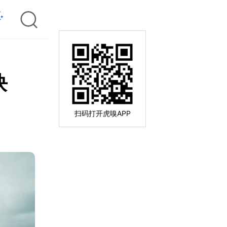
块
扫码打开虎嗅APP