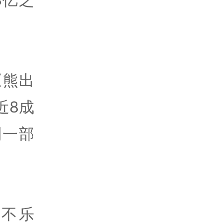
《熊出
近8成
到一部
不乐