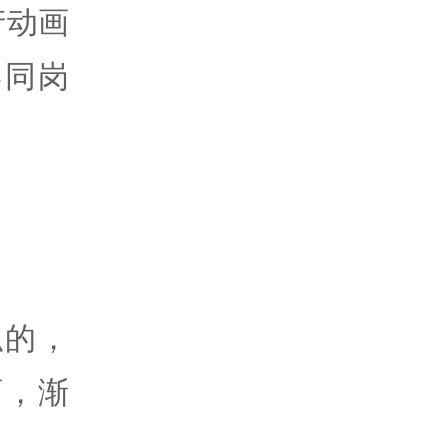
产动画
不同岗
似的，
画，渐