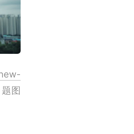
new-
，题图