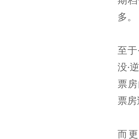
多。
至于
没·
票房
票房
而