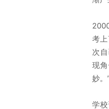
20
考上
次自
现角
妙。
学校