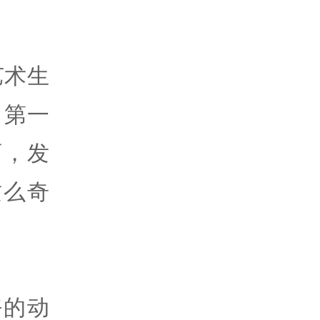
艺术生
，第一
画，发
这么奇
好的动