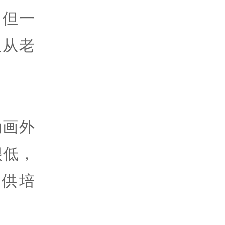
，但一
仅从老
。
动画外
很低，
供培