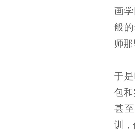
画学
般的
师那
于是
包和
甚
训，