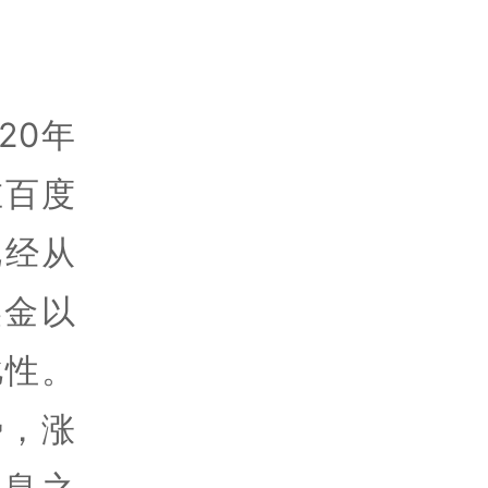
20年
在百度
已经从
美金以
比性。
势，涨
消息之