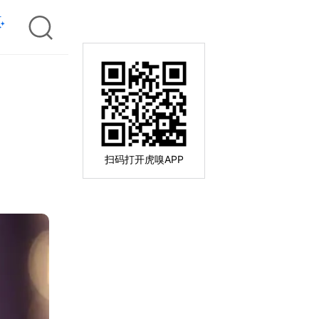
扫码打开虎嗅APP