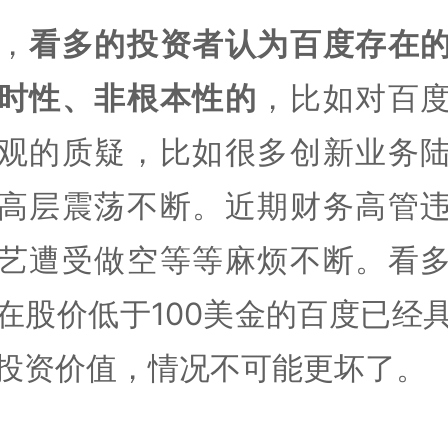
，
看多的投资者认为百度存在
时性、非根本性的
，比如对百
观的质疑，比如很多创新业务
高层震荡不断。近期财务高管
艺遭受做空等等麻烦不断。看
在股价低于100美金的百度已经
投资价值，情况不可能更坏了。