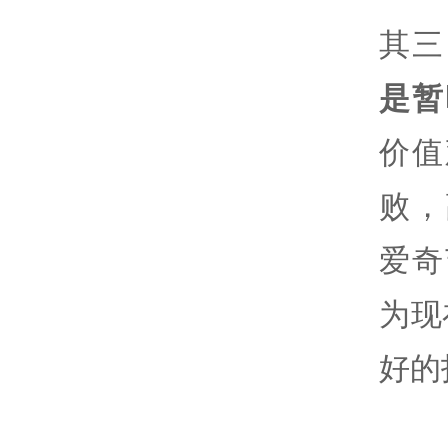
其三
是暂
价值
败，
爱奇
为现
好的