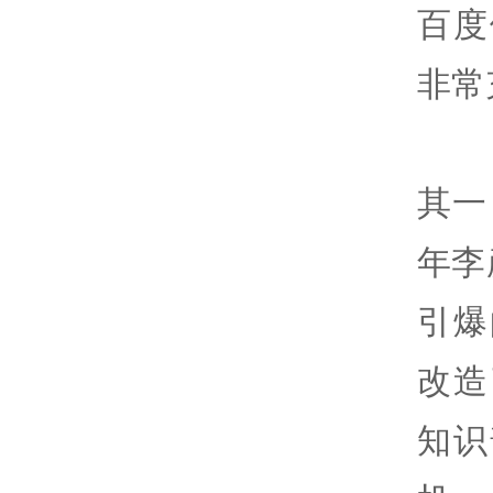
百度
非常
其一
年李
引爆
改造
知识