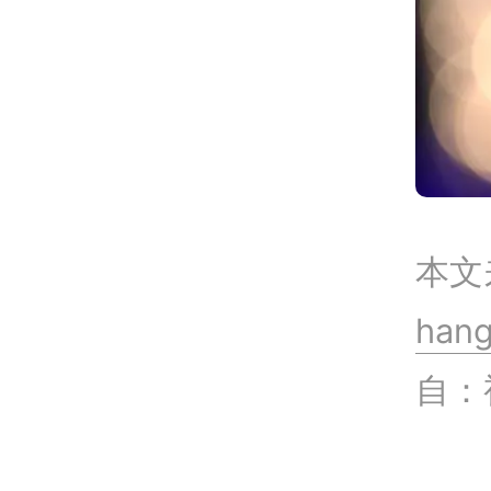
本文
han
自：