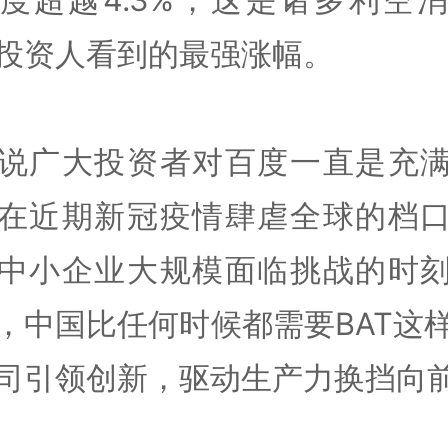
投资人看到的最强涨幅。
说广大投资者对百度一直是充
在近期新冠疫情肆虐全球的档
中小企业大规模面临挑战的时
，中国比任何时候都需要BAT这
司引领创新，驱动生产力换挡向