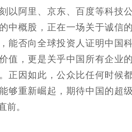
刻以阿里、京东、百度等科技
的中概股，正在一场关于诚信
，能否向全球投资人证明中国
价值，更是关乎中国所有企业
。正因如此，公众比任何时候
能够重新崛起，期待中国的超
直前。