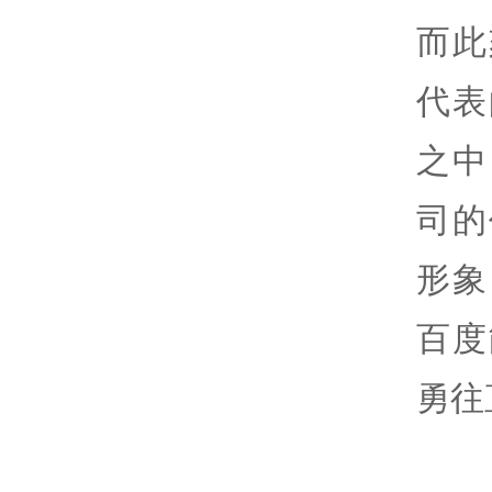
而此
代表
之中
司的
形象
百度
勇往