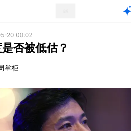
5-20 00:02
度是否被低估？
周掌柜