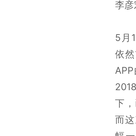
李彦
5月
依然
AP
20
下，
而这
幅一