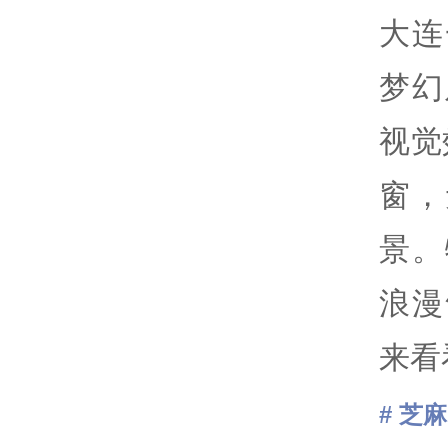
大连
梦幻
视觉
窗，
景。
浪漫
来看
# 芝