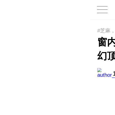
#芝麻
窗
幻