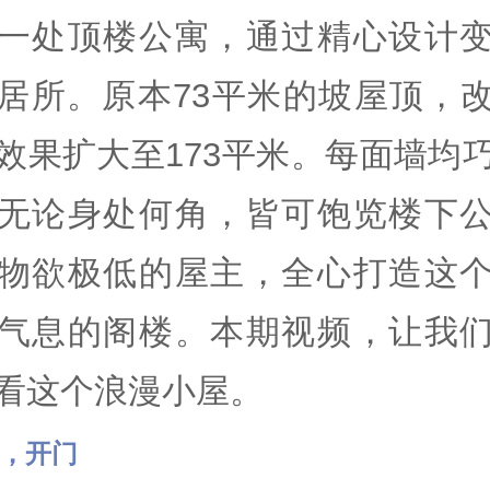
一处顶楼公寓，通过精心设计
居所。原本73平米的坡屋顶，
效果扩大至173平米。每面墙均
无论身处何角，皆可饱览楼下
物欲极低的屋主，全心打造这
气息的阁楼。本期视频，让我
看这个浪漫小屋。
麻，开门