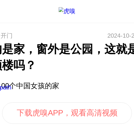
，开门
2024-10-2
内是家，窗外是公园，这就
顶楼吗？
100个中国女孩的家
下载虎嗅APP，观看高清视频