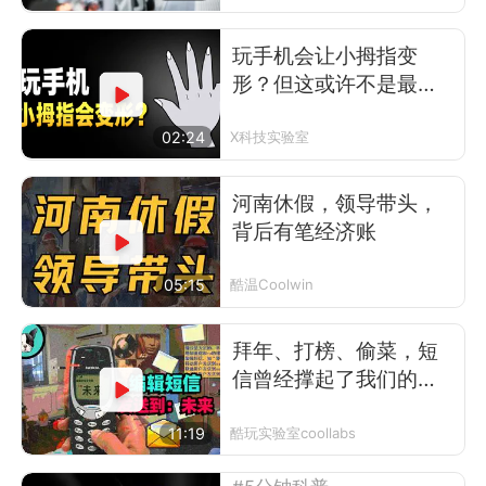
玩手机会让小拇指变
形？但这或许不是最可
怕的事
02:24
X科技实验室
河南休假，领导带头，
背后有笔经济账
05:15
酷温Coolwin
拜年、打榜、偷菜，短
信曾经撑起了我们的前
互联网时代
11:19
酷玩实验室coollabs