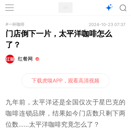
1X
APP
主页
#一杯咖啡
2024-10-23 07:37
门店倒下一片，太平洋咖啡怎么
了？
红餐网
下载虎嗅APP，观看高清视频
九年前，太平洋还是全国仅次于星巴克的
咖啡连锁品牌，结果如今门店数只剩下两
位数……太平洋咖啡究竟怎么了？