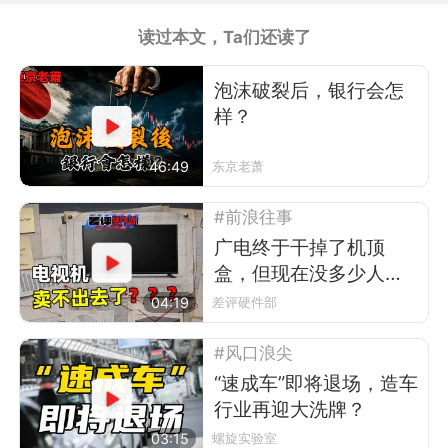
读过本文，Ta们还读了
泡沫破裂后，银行会怎
样？
46:49
东京老萧
#前浪往事
广电终于干掉了机顶
盒，但现在没多少人看
电视了
04:19
差评硬件部
#风口浪尖
“速成车”即将退场，造车
行业再迎大洗牌？
03:15
螺旋实验室