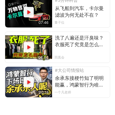
#5分钟科普
从飞船到汽车，卡尔曼
滤波为何无处不在？
07:46
量子位
洗了八遍还是汗臭味？
衣服死了究竟是怎么回
事
06:56
茼蒿会
#大公司情报站
余承东接梗竹知了明明
能赢，鸿蒙智行为啥不
让？
20:14
一个凡老师