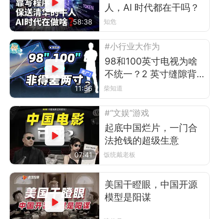
人，AI 时代都在干吗？
58:38
知危
#小行业大作为
98和100英寸电视为啥
不统一？2 英寸缝隙背
后的行业故事
11:36
柴知道
#“文娱”游戏
起底中国烂片，一门合
法抢钱的超级生意
07:41
饭统戴老板
美国干瞪眼，中国开源
模型是阳谋