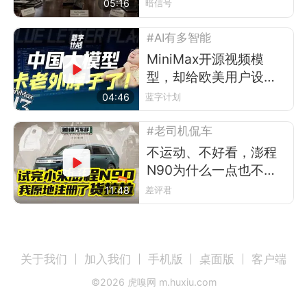
05:16
暗信号
#AI有多智能
MiniMax开源视频模
型，却给欧美用户设了
道门槛
04:46
蓝字计划
#老司机侃车
不运动、不好看，澎程
N90为什么一点也不像
小米？
11:48
差评君
关于我们
加入我们
手机版
桌面版
客户端
©
2026
虎嗅网 m.huxiu.com