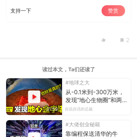
支持一下
赞赏
2
读过本文，Ta们还读了
#地球之大
从-0.1米到-300万米，
发现“地心生物圈”和两
座“地心金字塔”
31:59
自说自话的总裁
#大佬创业秘籍
靠编程保送清华的牛