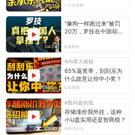
让？
20:14
一个凡老师
“像狗一样跑过来”被罚
20万，罗技在中国却卖
得更好了
04:24
金角财经
#内幕大揭秘
65%返奖率，刮刮乐为
什么故意让你中小奖？
09:03
IC实验室
#数码最前线
存储涨价我外挂，这种
小U盘实用还是智商税？
05:40
冯伟冯大白