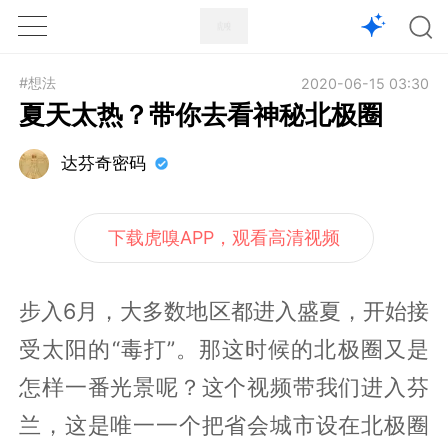
1X
APP
主页
#想法
2020-06-15 03:30
夏天太热？带你去看神秘北极圈
达芬奇密码
下载虎嗅APP，观看高清视频
步入6月，大多数地区都进入盛夏，开始接
受太阳的“毒打”。那这时候的北极圈又是
怎样一番光景呢？这个视频带我们进入芬
兰，这是唯一一个把省会城市设在北极圈