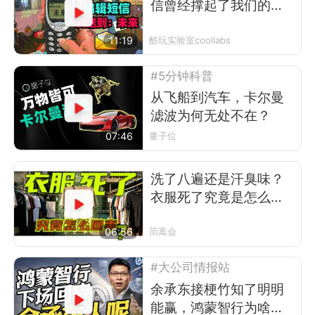
信曾经撑起了我们的前
互联网时代
11:19
酷玩实验室coollabs
#5分钟科普
从飞船到汽车，卡尔曼
滤波为何无处不在？
07:46
量子位
洗了八遍还是汗臭味？
衣服死了究竟是怎么回
事
06:56
茼蒿会
#大公司情报站
余承东接梗竹知了明明
能赢，鸿蒙智行为啥不