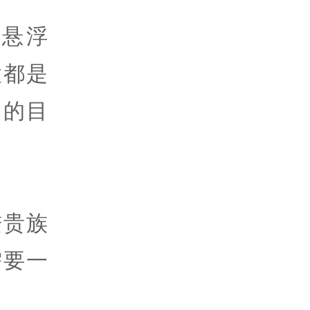
悬浮
置都是
同的目
。
进贵族
需要一