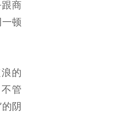
乎跟商
词一顿
破浪的
，不管
”的阴