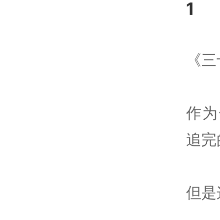
1
《三
作为
追完
但是