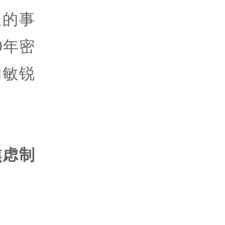
长的事
0年密
的敏锐
焦虑制