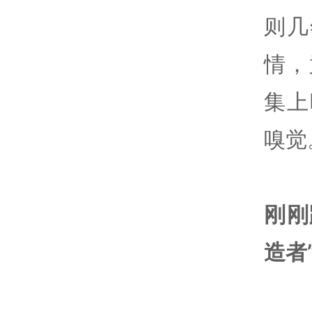
则几
情，
集上
嗅觉
刚刚
造者