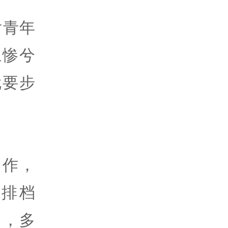
后青年
上惨兮
就要步
创作，
排档
月，多