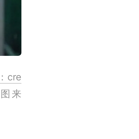
cre
图来