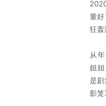
20
量好
狂轰
从年
姐姐
是剧
影笼