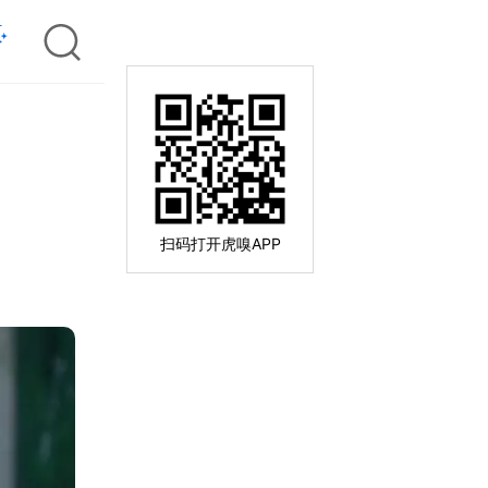
扫码打开虎嗅APP