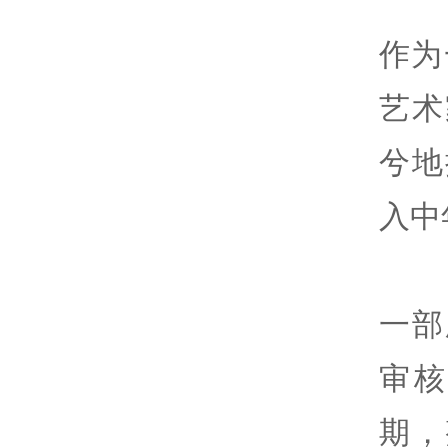
作为
艺术
兮地
入中
一部
审
期，