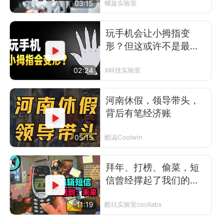
03:15
螺旋实验室
玩手机会让小拇指变
形？但这或许不是最可
怕的事
02:24
X科技实验室
河南休假，领导带头，
背后有笔经济账
05:15
酷温Coolwin
拜年、打榜、偷菜，短
信曾经撑起了我们的前
互联网时代
11:19
酷玩实验室coollabs