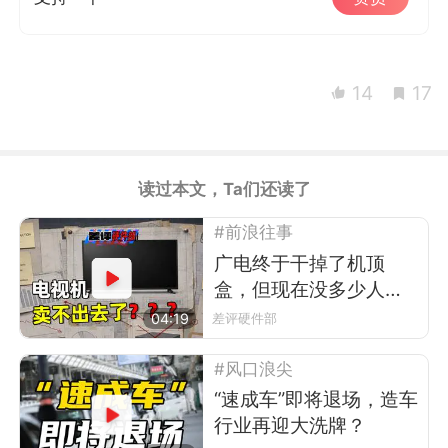
14
17
读过本文，Ta们还读了
#前浪往事
广电终于干掉了机顶
盒，但现在没多少人看
电视了
04:19
差评硬件部
#风口浪尖
“速成车”即将退场，造车
行业再迎大洗牌？