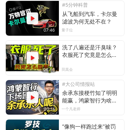
#5分钟科普
从飞船到汽车，卡尔曼
滤波为何无处不在？
07:46
量子位
洗了八遍还是汗臭味？
衣服死了究竟是怎么回
事
06:56
茼蒿会
#大公司情报站
余承东接梗竹知了明明
能赢，鸿蒙智行为啥不
让？
20:14
一个凡老师
“像狗一样跑过来”被罚