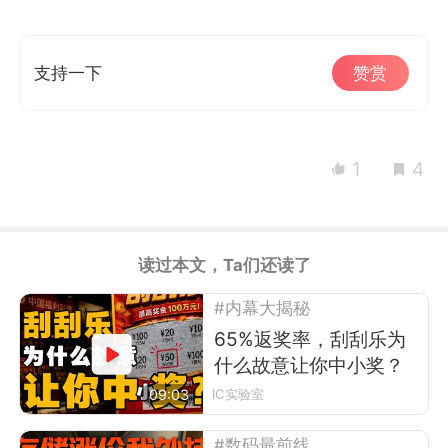
支持一下
赞赏
1
4
读过本文，Ta们还读了
#内幕大揭秘
65%返奖率，刮刮乐为
什么故意让你中小奖？
09:03
IC实验室
#数码最前线