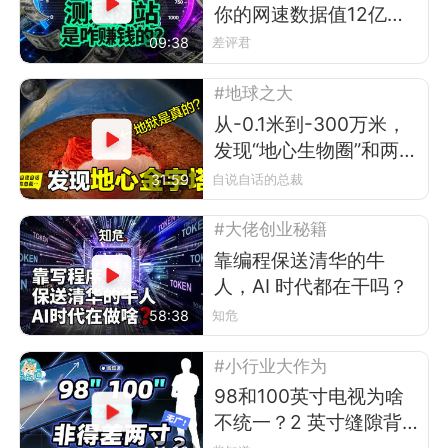
你的网速数据值12亿美
元？
09:38
差评君
#地球之大
从-0.1米到-300万米，
发现“地心生物圈”和两
座“地心金字塔”
31:59
自说自话的总裁
#大佬创业秘籍
靠编程保送清华的牛
人，AI 时代都在干吗？
58:38
知危
#小行业大作为
98和100英寸电视为啥
不统一？2 英寸缝隙背