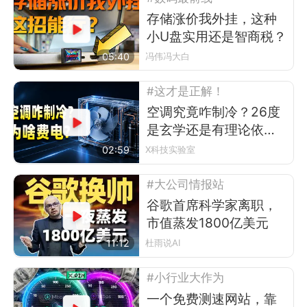
存储涨价我外挂，这种
小U盘实用还是智商税？
05:40
冯伟冯大白
#这才是正解！
空调究竟咋制冷？26度
是玄学还是有理论依
据？
02:59
X科技实验室
#大公司情报站
谷歌首席科学家离职，
市值蒸发1800亿美元
11:12
杜雨说AI
#小行业大作为
一个免费测速网站，靠