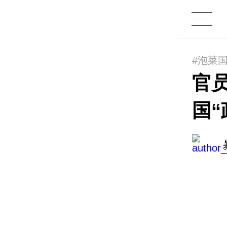
#泡菜
官
国“