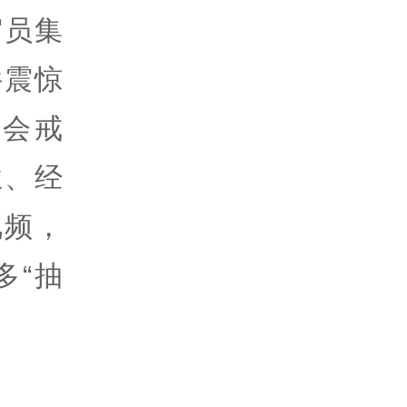
官员集
件震惊
会戒
业、经
视频，
多“抽