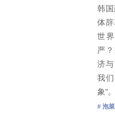
韩国
体辞
世
严？
济与
我们
象”
# 泡