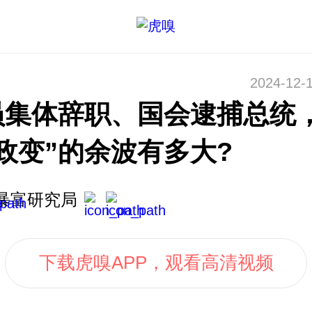
国
2024-12-1
员集体辞职、国会逮捕总统
政变”的余波有多大?
暴富研究局
下载虎嗅APP，观看高清视频