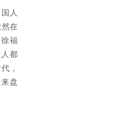
中国人
依然在
，徐福
轻人都
时代，
起来盘