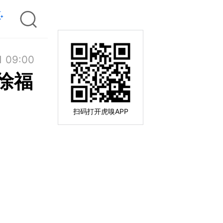
1 09:00
徐福
扫码打开虎嗅APP