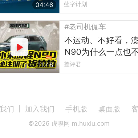
槛
蓝字计划
04:46
#老司机侃车
不运动、不好看，
N90为什么一点也
小米？
差评君
11:48
我们
加入我们
手机版
桌面版
©
2026
虎嗅网 m.huxiu.com