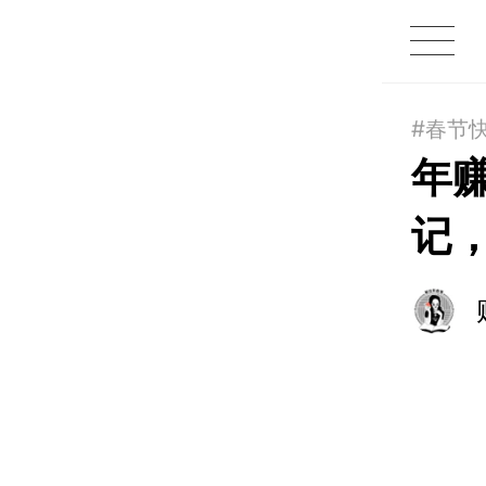
1X
APP
主页
#春节
年
记