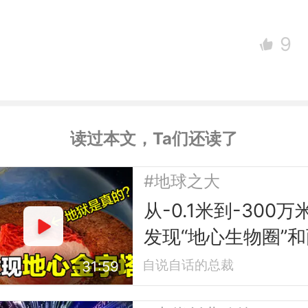
9
读过本文，Ta们还读了
#地球之大
从-0.1米到-300万
发现“地心生物圈”和
座“地心金字塔”
自说自话的总裁
31:59