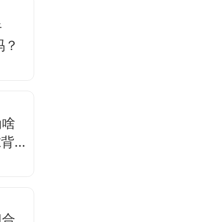
牛
吗？
为啥
隙背后
门合