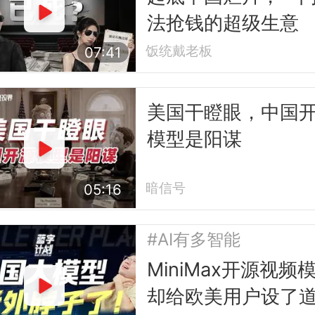
法抢钱的超级生意
饭统戴老板
07:41
美国干瞪眼，中国
模型是阳谋
暗信号
05:16
#AI有多智能
MiniMax开源视频
却给欧美用户设了