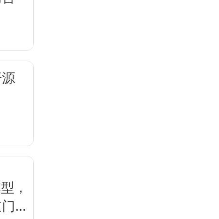
开源
模型，
道门