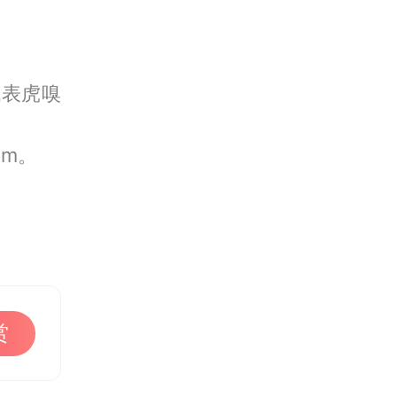
代表虎嗅
om。
赏