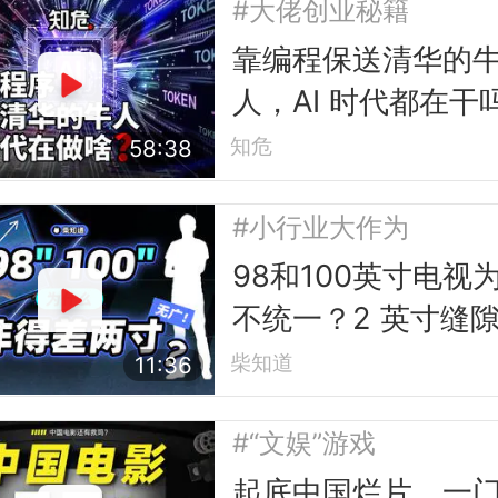
#大佬创业秘籍
靠编程保送清华的
人，AI 时代都在干
知危
58:38
#小行业大作为
98和100英寸电视
不统一？2 英寸缝
的行业故事
柴知道
11:36
#“文娱”游戏
起底中国烂片，一