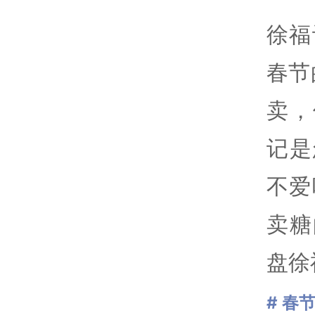
徐福
春节
卖，
记是
不爱
卖糖
盘徐
# 春