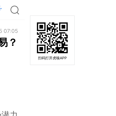
5 07:05
易？
扫码打开虎嗅APP
场潜力