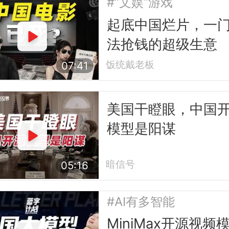
#“文娱”游戏
起底中国烂片，一
法抢钱的超级生意
饭统戴老板
07:41
美国干瞪眼，中国
模型是阳谋
暗信号
05:16
#AI有多智能
MiniMax开源视频