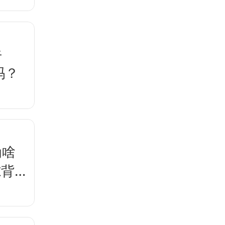
牛
吗？
为啥
隙背后