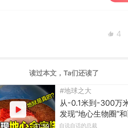
4
读过本文，Ta们还读了
#地球之大
从-0.1米到-300万
发现“地心生物圈”和
座“地心金字塔”
自说自话的总裁
31:59