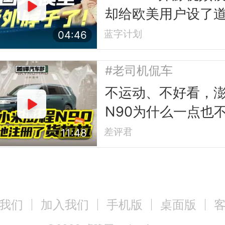
却给欧美用户设了
槛
蓝字计划
04:46
#老司机侃车
不运动、不好看，
N90为什么一点也
小米？
差评君
11:48
我们
加入我们
手机版
桌面版