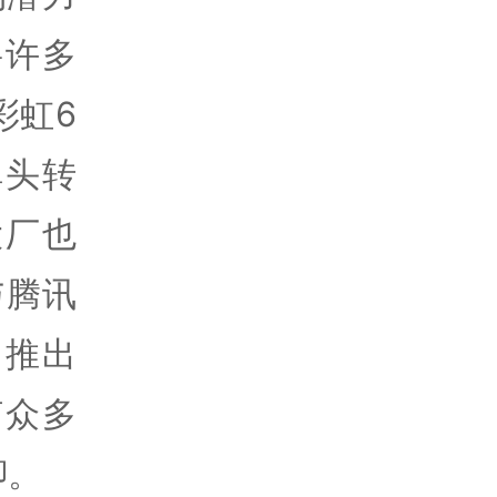
将许多
彩虹6
弹头转
大厂也
与腾讯
，推出
何众多
聊。