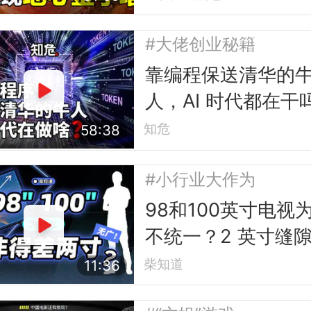
#大佬创业秘籍
靠编程保送清华的
人，AI 时代都在干
知危
58:38
#小行业大作为
98和100英寸电视
不统一？2 英寸缝
的行业故事
柴知道
11:36