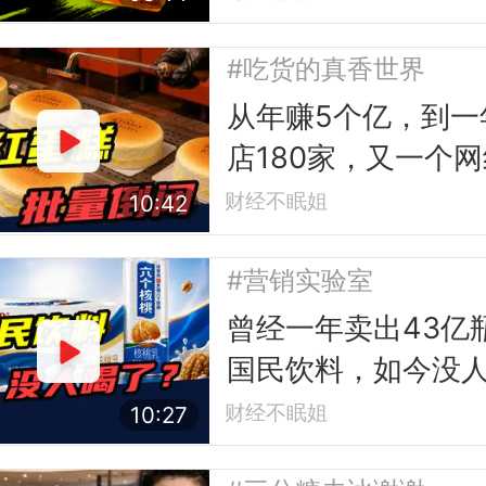
#吃货的真香世界
从年赚5个亿，到一
店180家，又一个
队王倒下
财经不眠姐
10:42
#营销实验室
曾经一年卖出43亿
国民饮料，如今没
了？
财经不眠姐
10:27