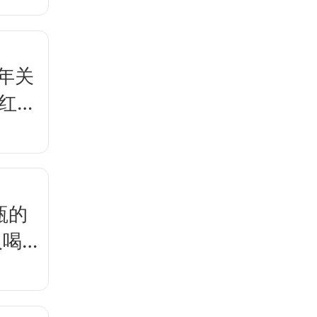
年关
网红排
瓶的
人喝