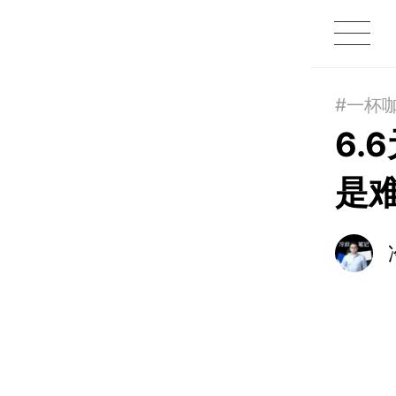
1X
APP
主页
#一杯
6
是