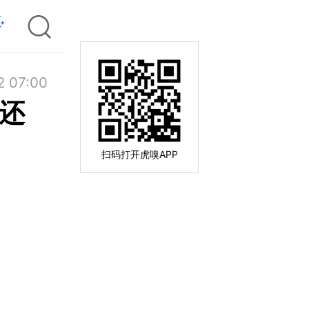
2 07:00
何还
扫码打开虎嗅APP