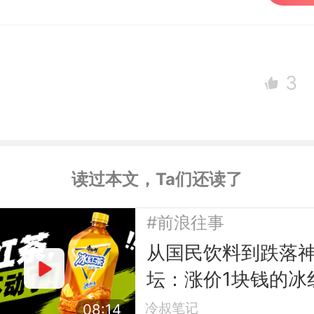
3
读过本文，Ta们还读了
#前浪往事
从国民饮料到跌落
坛：涨价1块钱的冰
茶，被年轻人抛弃
冷叔笔记
08:14