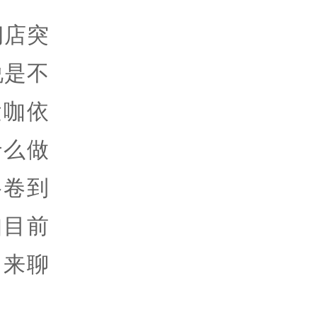
门店突
说是不
运咖依
什么做
格卷到
咖目前
同来聊