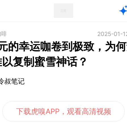
咖啡
2025-01-1
.6元的幸运咖卷到极致，为
难以复制蜜雪神话？
冷叔笔记
下载虎嗅APP，观看高清视频