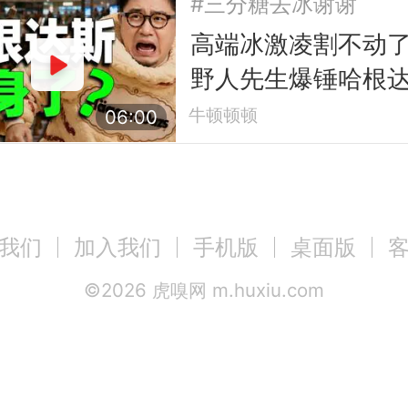
#三分糖去冰谢谢
高端冰激凌割不动
野人先生爆锤哈根
牛顿顿顿
06:00
我们
加入我们
手机版
桌面版
©
2026
虎嗅网 m.huxiu.com