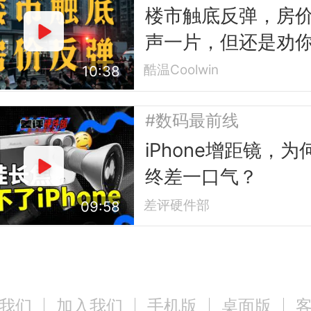
楼市触底反弹，房
声一片，但还是劝你
买”
酷温Coolwin
10:38
#数码最前线
iPhone增距镜，为
终差一口气？
差评硬件部
09:58
我们
加入我们
手机版
桌面版