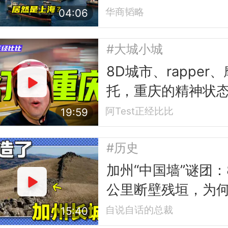
华商韬略
04:06
#大城小城
8D城市、rapper、
托，重庆的精神状
是太复杂了
阿Test正经比比
19:59
#历史
加州“中国墙”谜团：
公里断壁残垣，为
倒考古学家？
自说自话的总裁
15:40