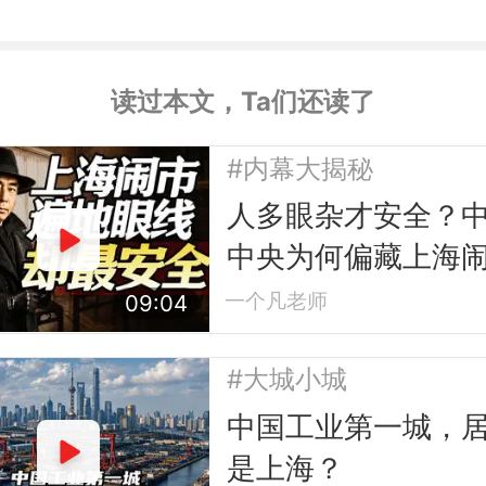
读过本文，Ta们还读了
#内幕大揭秘
人多眼杂才安全？
中央为何偏藏上海
市？
一个凡老师
09:04
#大城小城
中国工业第一城，
是上海？