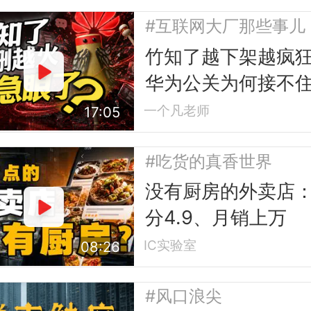
#互联网大厂那些事儿
竹知了越下架越疯
华为公关为何接不
梗？
一个凡老师
17:05
#吃货的真香世界
没有厨房的外卖店
分4.9、月销上万
IC实验室
08:26
#风口浪尖