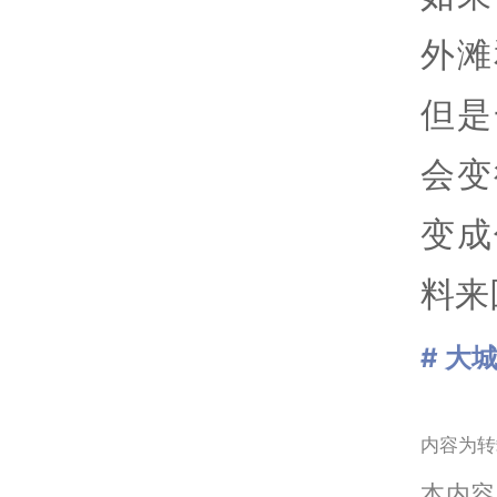
外滩
但是
会变
变成
料来
# 大
内容为转
本内容