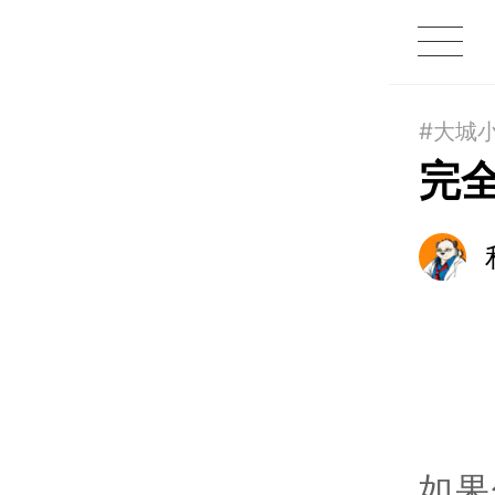
1X
APP
主页
#大城
完
如果