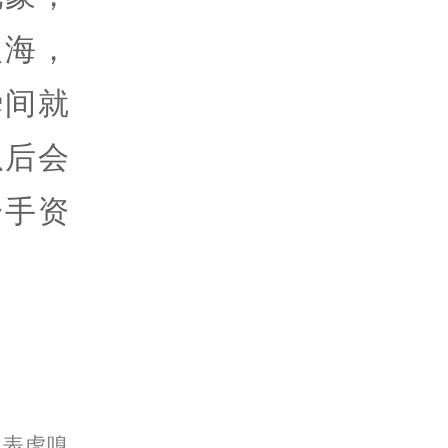
人海，
瞬间就
以后会
一手资
代表虎嗅