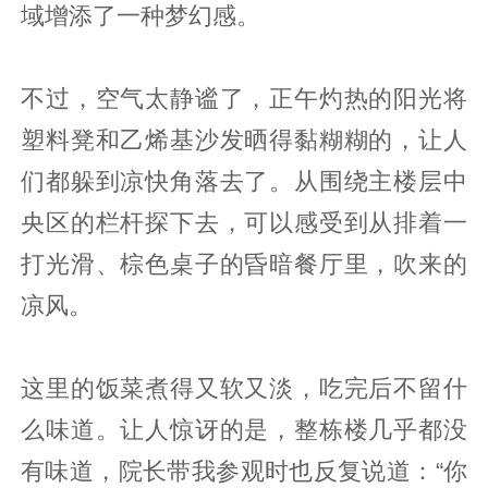
域增添了一种梦幻感。
不过，空气太静谧了，正午灼热的阳光将
塑料凳和乙烯基沙发晒得黏糊糊的，让人
们都躲到凉快角落去了。从围绕主楼层中
央区的栏杆探下去，可以感受到从排着一
打光滑、棕色桌子的昏暗餐厅里，吹来的
凉风。
这里的饭菜煮得又软又淡，吃完后不留什
么味道。让人惊讶的是，整栋楼几乎都没
有味道，院长带我参观时也反复说道：“你