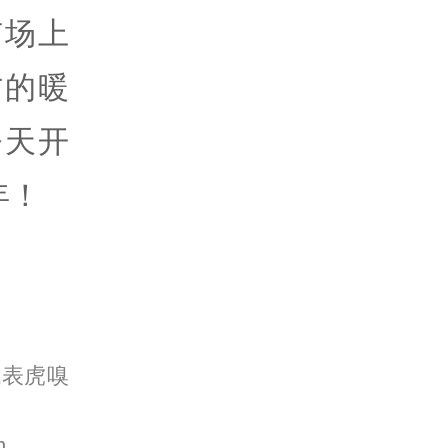
市场上
方的暖
今天开
年！
代表虎嗅
m。