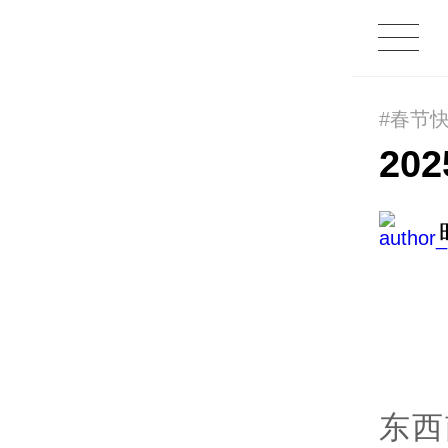
#春节
20
东西