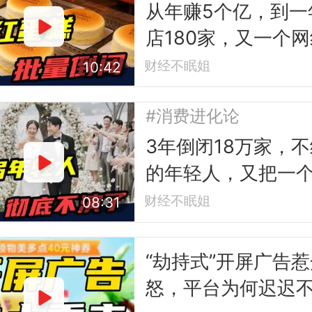
从年赚5个亿，到一
店180家，又一个
队王倒下
财经不眠姐
10:42
#消费进化论
3年倒闭18万家，
的年轻人，又把一
业干崩了？
财经不眠姐
08:31
“劫持式”开屏广告惹
怒，平台为何迟迟