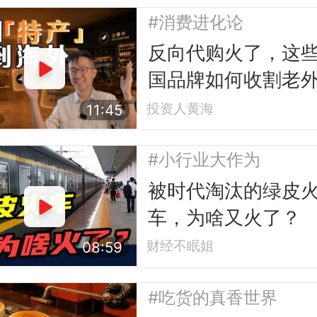
#消费进化论
反向代购火了，这
国品牌如何收割老
投资人黄海
11:45
#小行业大作为
被时代淘汰的绿皮
车，为啥又火了？
财经不眠姐
08:59
#吃货的真香世界