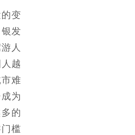
大的变
，银发
驾游人
国人越
城市难
会成为
越多的
游门槛