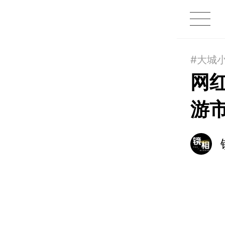
1X
APP
主页
#大城
网
游