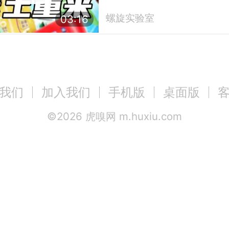
改？
螺旋实验室
03:16
我们
加入我们
手机版
桌面版
©
2026
虎嗅网 m.huxiu.com