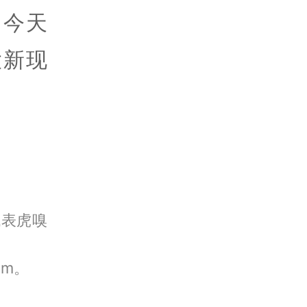
？今天
大新现
代表虎嗅
om。