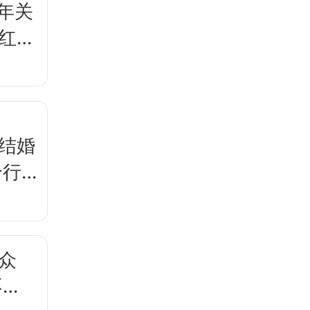
年关
网红排
不结婚
个行
众
不