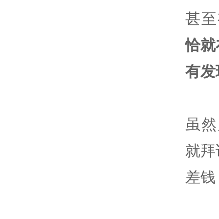
甚至
恰就
有发
虽然
就拜
差钱