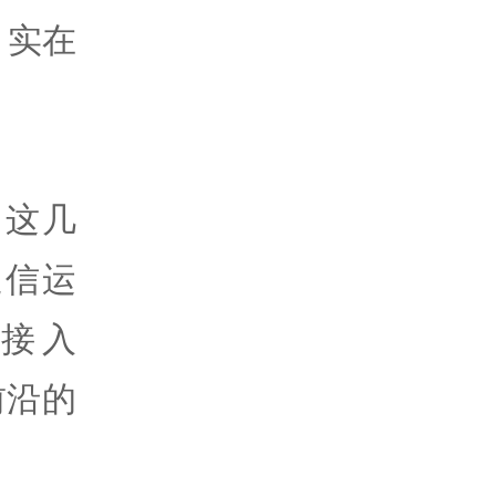
，实在
。
这几
通信运
接入
前沿的