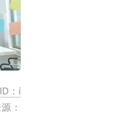
D：i
来源：