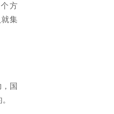
个方
么就集
功，国
的。