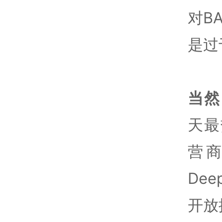
对B
是过
当然
天最
营
De
开放