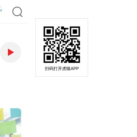
扫码打开虎嗅APP