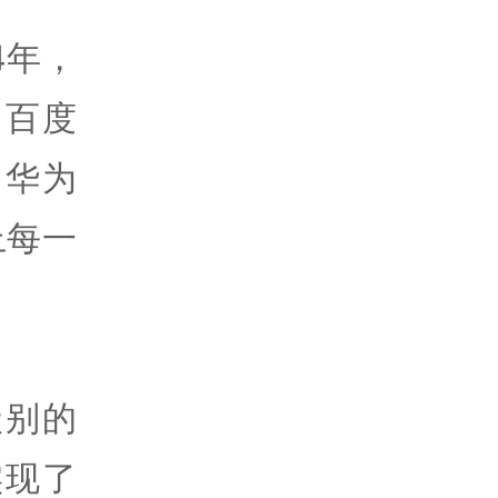
4年，
。百度
、华为
上每一
级别的
实现了