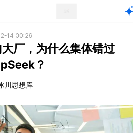
2-14 00:26
内大厂，为什么集体错过
epSeek？
冰川思想库