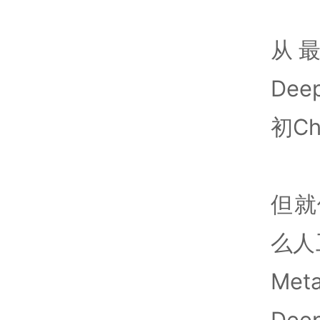
从
De
初C
但就
么人
Me
De