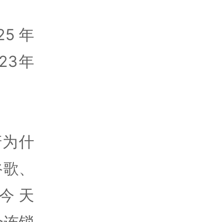
5年
23年
讶为什
谷歌、
，今天
个连锁