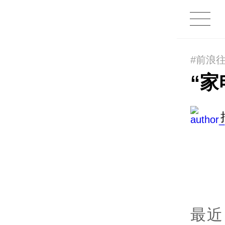
#前浪
“
最近