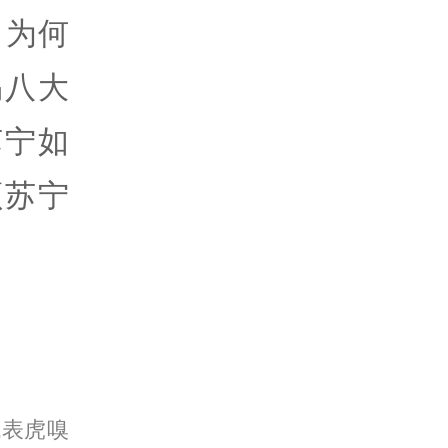
？为何
踢八大
苏宁如
顾苏宁
代表虎嗅