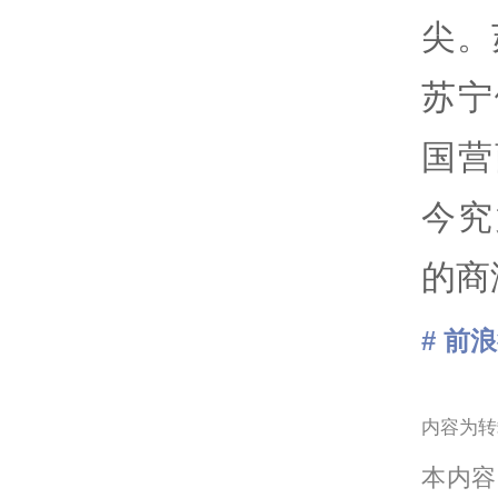
尖。
苏宁
国营
今究
的商
# 前
内容为转
本内容