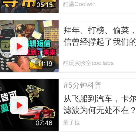
酷温Coolwin
05:15
拜年、打榜、偷菜
信曾经撑起了我们
互联网时代
酷玩实验室coollabs
11:19
#5分钟科普
从飞船到汽车，卡
滤波为何无处不在
量子位
07:46