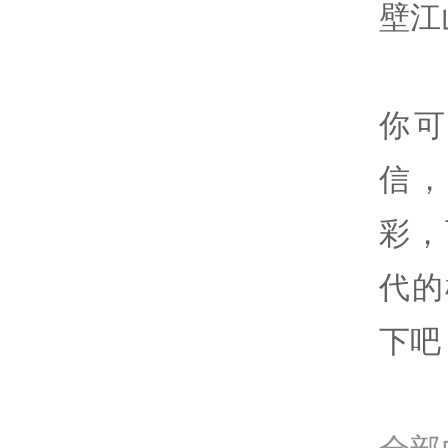
壁江
你
信
彩，
代的
下吧