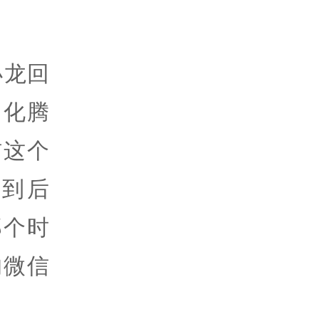
小龙回
马化腾
信这个
到后
那个时
的微信