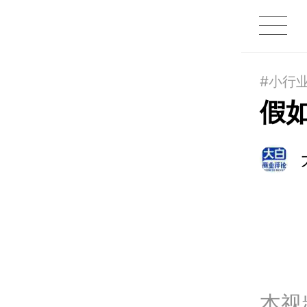
1X
APP
主页
#小行
假
本视