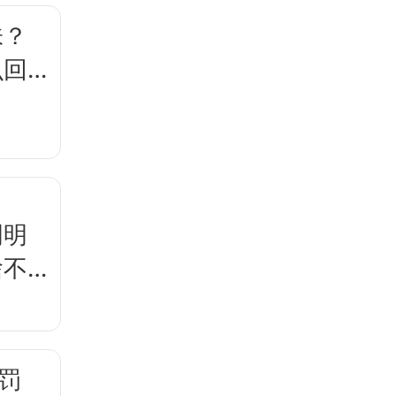
味？
么回
明明
啥不
罚