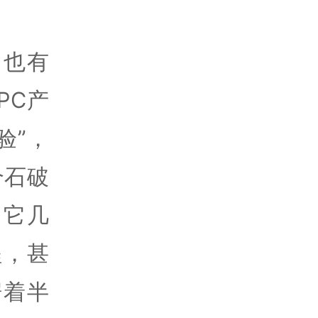
它也有
PC产
验”，
个石破
，它几
程，甚
据着半