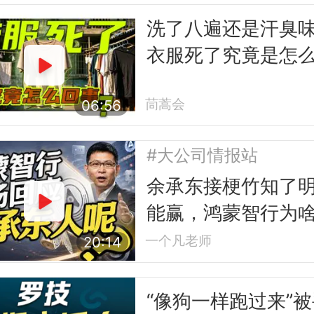
洗了八遍还是汗臭
衣服死了究竟是怎
事
茼蒿会
06:56
#大公司情报站
余承东接梗竹知了
能赢，鸿蒙智行为
让？
一个凡老师
20:14
“像狗一样跑过来”被