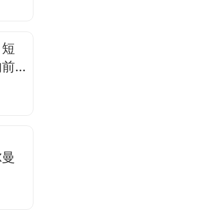
，短
的前
尔曼
？