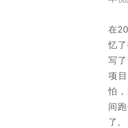
在2
忆了
写了
项
怕，
间跑
了。