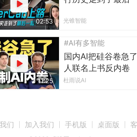
光锥智能
02:53
#AI有多智能
国内AI把硅谷卷急
人联名上书反内卷
杜雨说AI
11:25
我们
加入我们
手机版
桌面版