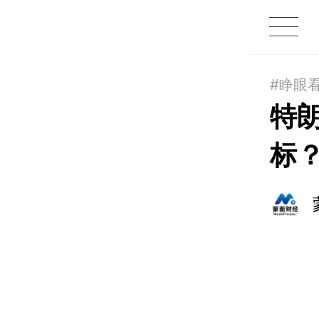
1X
APP
主页
#睁眼
特
标