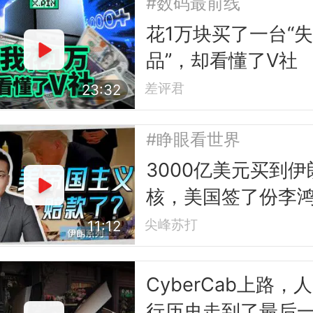
#数码最前线
花1万块买了一台“
品”，却看懂了V社
差评君
23:32
#睁眼看世界
3000亿美元买到伊
核，美国签了份李
都不敢签的合同
尖峰苏打
11:12
CyberCab上路，
行历史走到了最后