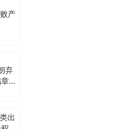
失败产
朗弃
鸿章
人类出
一程