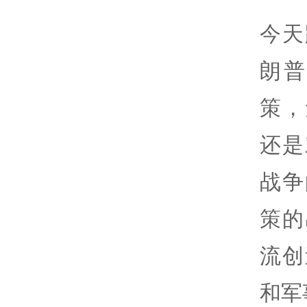
今天
朗
策，
还是
战争
策的
流创
和军