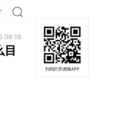
5 08:18
么目
扫码打开虎嗅APP