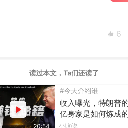
6
读过本文，Ta们还读了
#今天介绍谁
收入曝光，特朗普的
亿身家是如何炼成
小Lin说
20:54