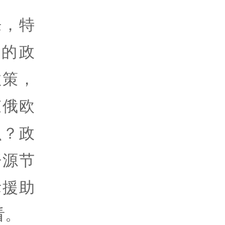
来，特
的政
政策，
束俄欧
么？政
开源节
际援助
看。