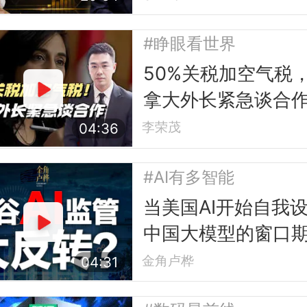
#睁眼看世界
50%关税加空气税
拿大外长紧急谈合
李荣茂
04:36
#AI有多智能
当美国AI开始自我
中国大模型的窗口
了
金角卢桦
04:31