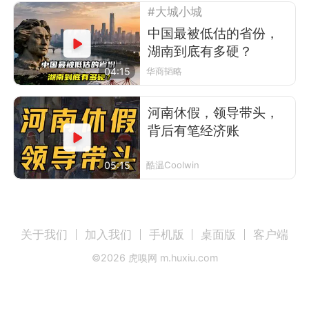
#大城小城
中国最被低估的省份，
湖南到底有多硬？
04:15
华商韬略
河南休假，领导带头，
背后有笔经济账
05:15
酷温Coolwin
关于我们
加入我们
手机版
桌面版
客户端
©
2026
虎嗅网 m.huxiu.com