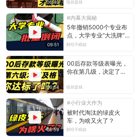
06:49
毯叔盘钱
#内幕大揭秘
5年撤销5000个专业布
点，大学专业“大洗牌”，
真的来了？
09:51
财经不眠姐
00后存款等级表曝光，
你在第几级，决定了你
30岁后的活法
06:54
毯叔盘钱
#小行业大作为
被时代淘汰的绿皮火
车，为啥又火了？
08:59
财经不眠姐