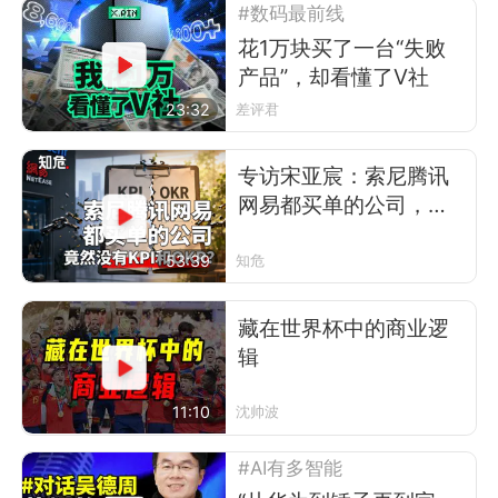
#数码最前线
花1万块买了一台“失败
产品”，却看懂了V社
23:32
差评君
专访宋亚宸：索尼腾讯
网易都买单的公司，竟
然没有KPI和OKR？
53:39
知危
藏在世界杯中的商业逻
辑
11:10
沈帅波
#AI有多智能