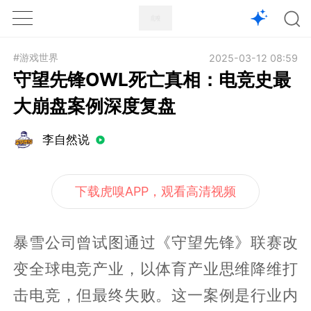
1X
APP
主页
#游戏世界
2025-03-12 08:59
守望先锋OWL死亡真相：电竞史最
大崩盘案例深度复盘
李自然说
下载虎嗅APP，观看高清视频
暴雪公司曾试图通过《守望先锋》联赛改
变全球电竞产业，以体育产业思维降维打
击电竞，但最终失败。这一案例是行业内