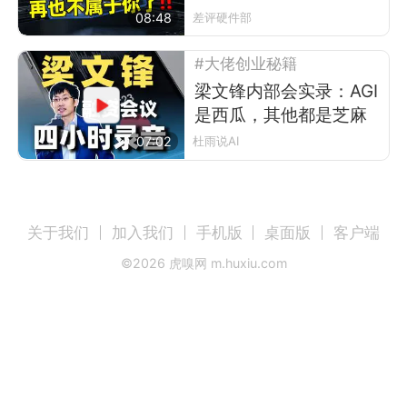
08:48
差评硬件部
#大佬创业秘籍
梁文锋内部会实录：AGI
是西瓜，其他都是芝麻
07:02
杜雨说AI
关于我们
加入我们
手机版
桌面版
客户端
©
2026
虎嗅网 m.huxiu.com