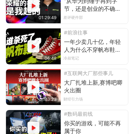
“从华为到锤子再到字
节，还是创业的不确定
性更让我激动”
01:29:49
差评硬件部
#前浪往事
一年少卖几十亿，年轻
人为什么不穿帆布鞋
了？
06:48
冷叔笔记
#互联网大厂那些事儿
大厂扎堆上新,赛博吧唧
火出圈
03:23
财经引力场
#数码最前线
你买的游戏，可能不再
属于你