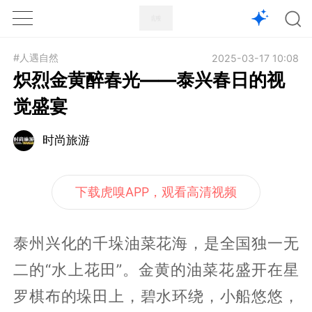
1X
APP
主页
#人遇自然
2025-03-17 10:08
炽烈金黄醉春光——泰兴春日的视
觉盛宴
时尚旅游
下载虎嗅APP，观看高清视频
泰州兴化的千垛油菜花海，是全国独一无
二的“水上花田”。金黄的油菜花盛开在星
罗棋布的垛田上，碧水环绕，小船悠悠，