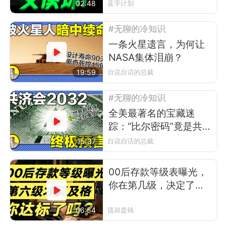
02:48
蓝字计划
#无聊的冷知识
一条火星遗言，为何让
NASA集体泪崩？
19:59
自说自话的总裁
#无聊的冷知识
全美最著名的宝藏迷
踪：“比尔密码”竟是共济
会的2032年预言？
15:37
自说自话的总裁
00后存款等级表曝光，
你在第几级，决定了你
30岁后的活法
06:54
毯叔盘钱