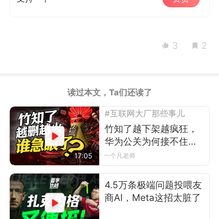
3
2
读过本文，Ta们还读了
#互联网大厂那些事儿
竹知了越下架越疯狂，
华为公关为何接不住
梗？
17:05
一个凡老师
4.5万条极端问题投喂友
商AI，Meta这招太脏了