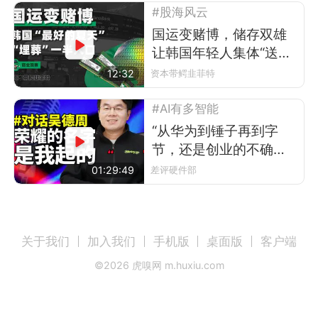
#股海风云
国运变赌博，储存双雄
让韩国年轻人集体“送外
卖”
12:32
资本带鳄韭菲特
#AI有多智能
“从华为到锤子再到字
节，还是创业的不确定
性更让我激动”
01:29:49
差评硬件部
关于我们
加入我们
手机版
桌面版
客户端
©
2026
虎嗅网 m.huxiu.com