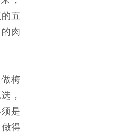
点的五
里的肉
是做梅
挑选，
必须是
，做得