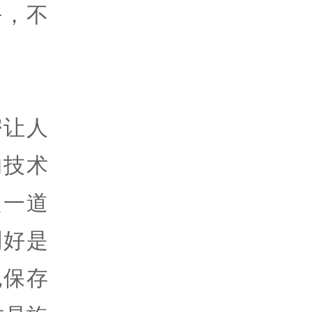
好，不
密让人
的技术
定一道
刚好是
也保存