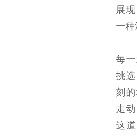
展现
一种
每一
挑选
刻的
走动
这