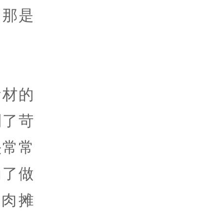
，那是
食材的
到了苛
头常常
为了做
肉摊