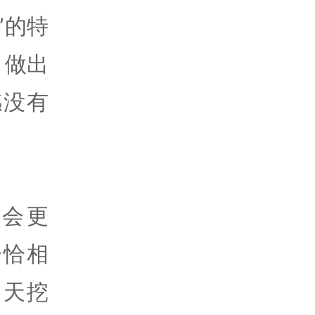
”的特
，做出
感没有
会更
恰恰相
当天挖