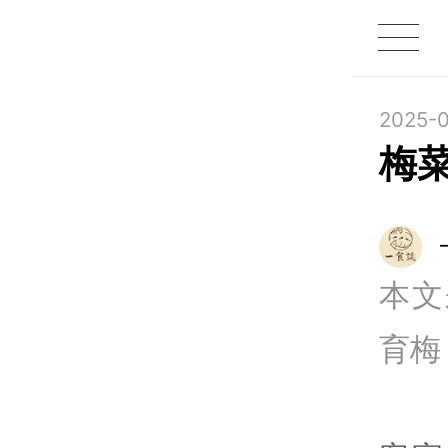
1X
APP
主页
2025-0
梅菜
本文
育梅