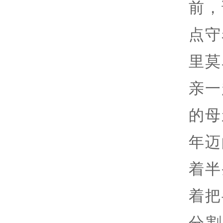
前，
点守
里莫
亲一
的母
年迈
着半
着把
分割