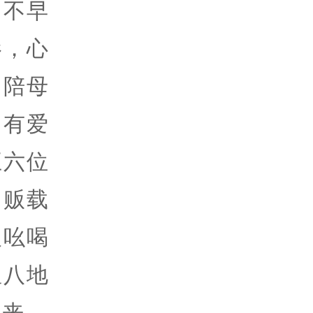
，不早
影，心
出陪母
，有爱
五六位
肉贩载
人吆喝
竖八地
起来，