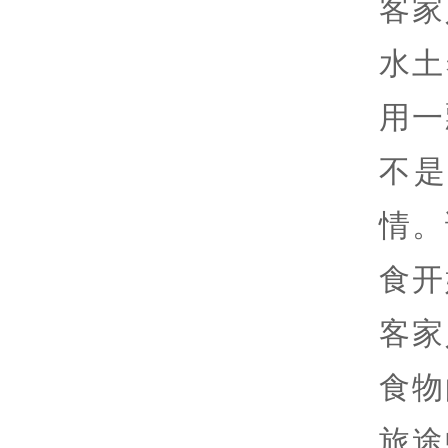
客家
水土
用一
不
情。
食开
客家
食物
旅途