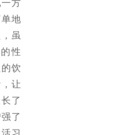
说一方
简单地
人，虽
的性
人的饮
活，让
延长了
增强了
生活习