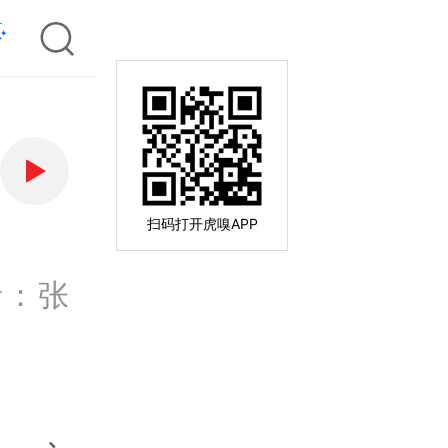
扫码打开虎嗅APP
者：张