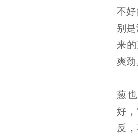
不好
别是
来的
爽劲
葱
好，
反，