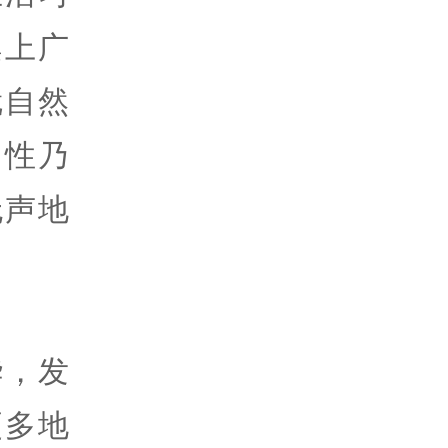
桌上广
就自然
习性乃
无声地
华，发
更多地