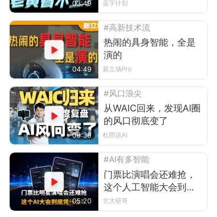
03:49
蓝字计划
#高新技术流
热闹的具身智能，全是
演的
04:49
新立场Pro
#风口浪尖
从WAIC回来，发现AI圈
的风口彻底变了
08:38
杜雨说AI
#AI有多智能
门票比演唱会还难抢，
这个人工智能大会到底
凭什么？
05:20
北大研哥