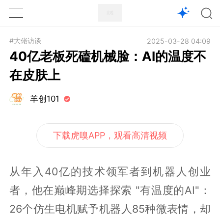
1X
APP
主页
#大佬访谈
2025-03-28 04:09
40亿老板死磕机械脸：AI的温度不
在皮肤上
羊创101
下载虎嗅APP，观看高清视频
从年入40亿的技术领军者到机器人创业
者，他在巅峰期选择探索 "有温度的AI"：
26个仿生电机赋予机器人85种微表情，却