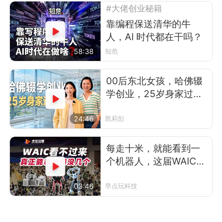
#大佬创业秘籍
靠编程保送清华的牛
人，AI 时代都在干吗？
58:38
知危
00后东北女孩，哈佛辍
学创业，25岁身家过
亿，她凭什么？
24:46
凯莉彭
每走十米，就能看到一
个机器人，这届WAIC有
多热闹？
03:46
早点玩科技