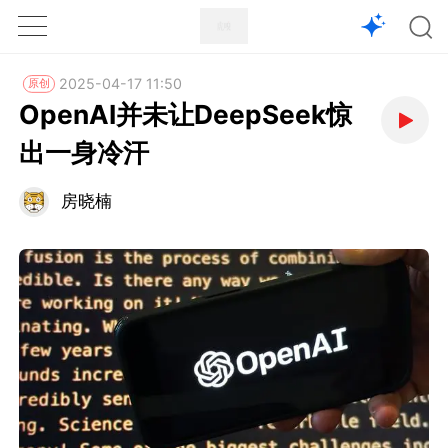
1X
APP
主页
2025-04-17 11:50
原创
OpenAI并未让DeepSeek惊
出一身冷汗
房晓楠