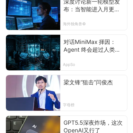
深度讨论新一轮模型发
布：当智能进入月更时
代
海外独角兽©
对话MiniMax 择因：
Agent 终会超过人类，
我们又将何去何从？
AppSo
梁文锋“狙击”闫俊杰
字母榜
GPT5.5深夜炸场，这次
OpenAI又行了