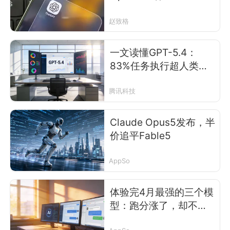
赵致格
一文读懂GPT-5.4：
83%任务执行超人类专
家，打个招呼80美元就
烧完了
腾讯科技
Claude Opus5发布，半
价追平Fable5
AppSo
体验完4月最强的三个模
型：跑分涨了，却不说
人话了