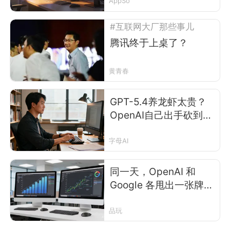
AppSo
#互联网大厂那些事儿
腾讯终于上桌了？
黄青春
GPT-5.4养龙虾太贵？
OpenAI自己出手砍到了
一折
字母AI
同一天，OpenAI 和
Google 各甩出一张牌：
但你知道自己在用哪个
模型吗？
品玩