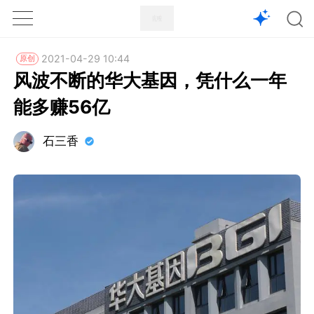
1X
APP
主页
2021-04-29 10:44
原创
风波不断的华大基因，凭什么一年
能多赚56亿
石三香