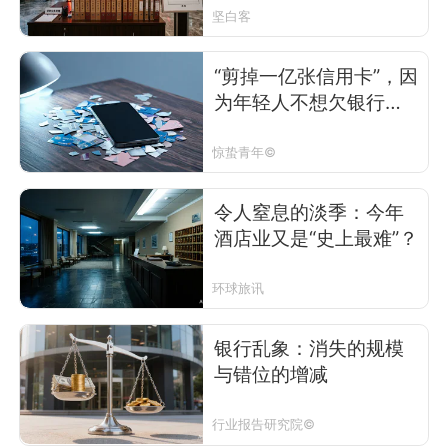
现？
坚白客
“剪掉一亿张信用卡”，因
为年轻人不想欠银行钱
了？
惊蛰青年©
令人窒息的淡季：今年
酒店业又是“史上最难”？
环球旅讯
银行乱象：消失的规模
与错位的增减
行业报告研究院©