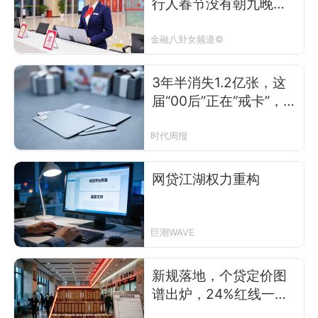
行人春节没有朝九晚
五，只有“随时待命”
金融八卦女频道©
3年半消失1.2亿张，这
届“00后”正在“戒卡”，中
小银行信用卡退潮
时代周报
网贷江湖权力重构
巨潮WAVE
新规落地，个贷定价图
谱出炉，24%红线一统
江湖，但松动信号已