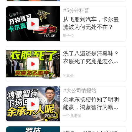
#5分钟科普
从飞船到汽车，卡尔曼
滤波为何无处不在？
07:46
量子位
洗了八遍还是汗臭味？
衣服死了究竟是怎么回
事
06:56
茼蒿会
#大公司情报站
余承东接梗竹知了明明
能赢，鸿蒙智行为啥不
让？
20:14
一个凡老师