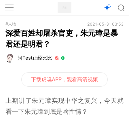
1X
APP
主页
#人物
2021-05-31 03:53
深爱百姓却屠杀官吏，朱元璋是暴
君还是明君？
阿Test正经比比
下载虎嗅APP，观看高清视频
上期讲了朱元璋实现中华之复兴，今天就
看一下朱元璋到底是啥性情？