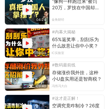
“像狗一样跑过来”被罚
20万，罗技在中国却卖
得更好了
04:24
金角财经
#内幕大揭秘
65%返奖率，刮刮乐为
什么故意让你中小奖？
09:03
IC实验室
#数码最前线
存储涨价我外挂，这种
小U盘实用还是智商税？
05:40
冯伟冯大白
#这才是正解！
空调究竟咋制冷？26度