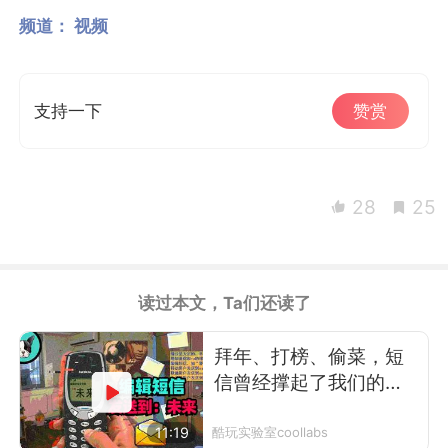
频道：
视频
支持一下
赞赏
28
25
读过本文，Ta们还读了
拜年、打榜、偷菜，短
信曾经撑起了我们的前
互联网时代
11:19
酷玩实验室coollabs