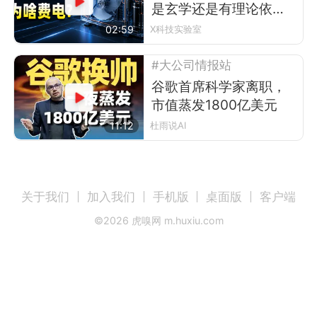
是玄学还是有理论依
据？
02:59
X科技实验室
#大公司情报站
谷歌首席科学家离职，
市值蒸发1800亿美元
11:12
杜雨说AI
关于我们
加入我们
手机版
桌面版
客户端
©
2026
虎嗅网 m.huxiu.com