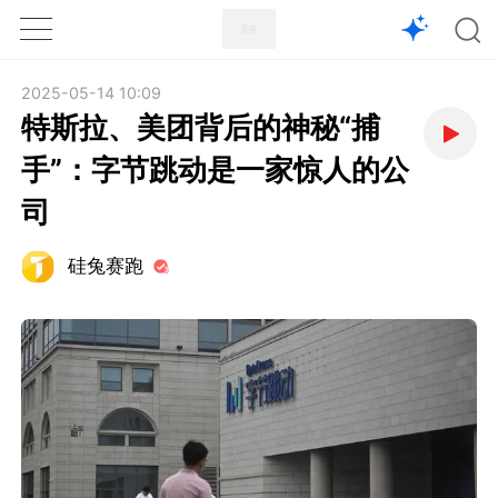
1X
APP
主页
2025-05-14 10:09
特斯拉、美团背后的神秘“捕
手”：字节跳动是一家惊人的公
司
硅兔赛跑