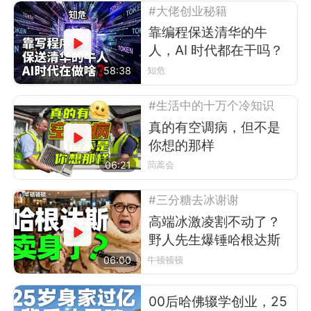
#大佬创业秘籍
靠编程保送清华的牛
人，AI 时代都在干吗？
58:38
知危
#生活中的十万个冷知识
真的有空调病，但不是
你想的那样
06:21
茼蒿会
#三分糖去冰谢谢
高端冰激凌割不动了？
野人先生爆锤哈根达斯
06:00
牛顿顿顿
00后哈佛辍学创业，25