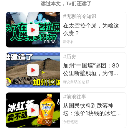
读过本文，Ta们还读了
#无聊的冷知识
在太空拉个屎，为啥这
么贵？
09:38
差评君
#历史
加州“中国墙”谜团：80
公里断壁残垣，为何难
倒考古学家？
15:40
自说自话的总裁
#前浪往事
从国民饮料到跌落神
坛：涨价1块钱的冰红
茶，被年轻人抛弃了
08:14
冷叔笔记