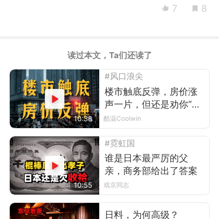
7
8
读过本文，Ta们还读了
#风口浪尖
楼市触底反弹，房价涨
声一片，但还是劝你“别
买”
10:38
酷温Coolwin
#霓虹国
谁是日本最严厉的父
亲，商务部给出了答案
10:55
戏京同志
日料，为何高级？