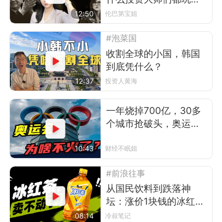
转科技股？
12:50
伦巴第宝姐
#泡菜国
收割全球的小国，韩国
到底凭什么？
12:37
投资人黄海
一年烧掉700亿，30多
个城市抢破头，奥运会
为啥越办越冷清？
10:43
财经不眠姐
#前浪往事
从国民饮料到跌落神
坛：涨价1块钱的冰红
茶，被年轻人抛弃了
08:14
冷叔笔记