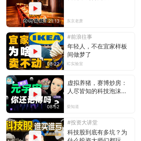
21:13
东京老萧
#前浪往事
年轻人，不在宜家样板
间做梦了
08:22
IC实验室
虚拟养猪，赛博炒房：
人尽皆知的科技泡沫是
怎么吹爆的?
08:52
柴知道
#投资大讲堂
科技股到底有多坑？为
什么投资大师们都玩不