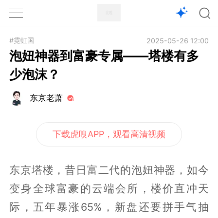
1X
APP
主页
#霓虹国
2025-05-26 12:00
泡妞神器到富豪专属——塔楼有多
少泡沫？
东京老萧
下载虎嗅APP，观看高清视频
东京塔楼，昔日富二代的泡妞神器，如今
变身全球富豪的云端会所，楼价直冲天
际，五年暴涨65%，新盘还要拼手气抽