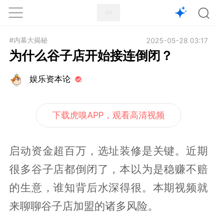
1X
APP
主页
#内幕大揭秘
2025-05-28 03:17
为什么谷子店开始接连倒闭？
娱乐资本论
下载虎嗅APP，观看高清视频
启动资金超百万，选址装修是关键。近期
很多谷子店都倒闭了，本以为是稳赚不赔
的生意，谁知背后水深得很。本期视频就
来聊聊谷子店加盟的诸多风险。