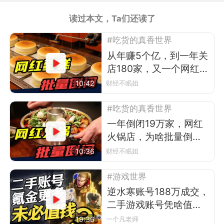
读过本文，Ta们还读了
#吃货的真香世界
从年赚5个亿，到一年关
店180家，又一个网红排
队王倒下
10:42
财经不眠姐
#吃货的真香世界
一年倒闭19万家，网红
火锅店，为啥批量倒
闭？
10:36
财经不眠姐
#游戏世界
逆水寒账号188万成交，
二手游戏账号凭啥值
钱？
19:36
一个凡老师