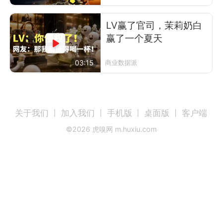
LV赢了官司，茉莉奶白
赢了一个夏天
03:15
商业数据派
关于我们
加入我们
手机版
桌面版
客户端
©
2026
虎嗅网 m.huxiu.com