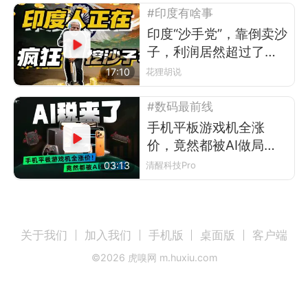
#印度有啥事
印度“沙手党”，靠倒卖沙
子，利润居然超过了走
私黄金？
17:10
花狸胡说
#数码最前线
手机平板游戏机全涨
价，竟然都被AI做局
了？
03:13
清醒科技Pro
关于我们
加入我们
手机版
桌面版
客户端
©
2026
虎嗅网 m.huxiu.com