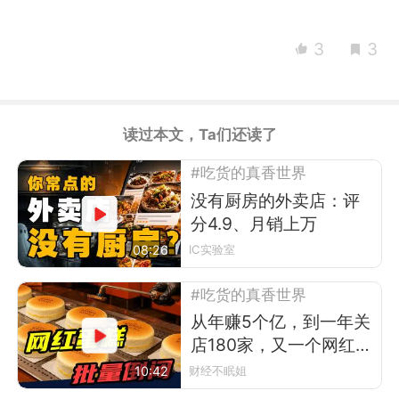
3
3
读过本文，Ta们还读了
#吃货的真香世界
没有厨房的外卖店：评
分4.9、月销上万
08:26
IC实验室
#吃货的真香世界
从年赚5个亿，到一年关
店180家，又一个网红排
队王倒下
10:42
财经不眠姐