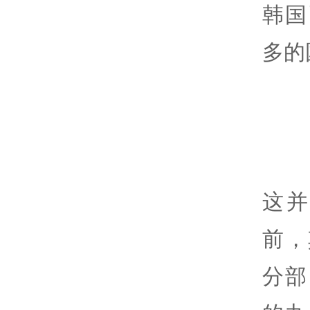
韩国
多的
这并
前，
分部