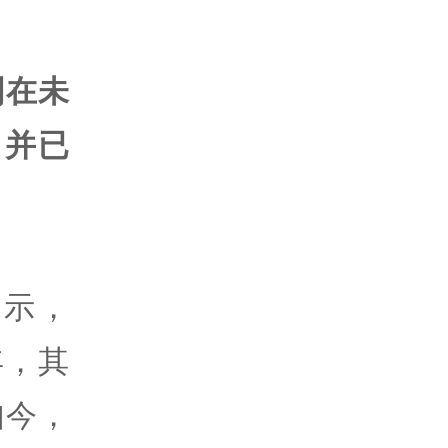
划在未
，并已
表示，
年，其
如今，