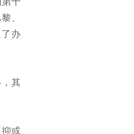
的第十
巴黎、
立了办
略，其
，抑或