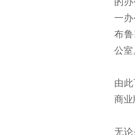
的办
一办
布鲁
公室
由此
商业
无论