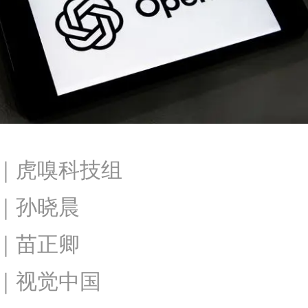
｜虎嗅科技组
｜孙晓晨
｜苗正卿
｜视觉中国