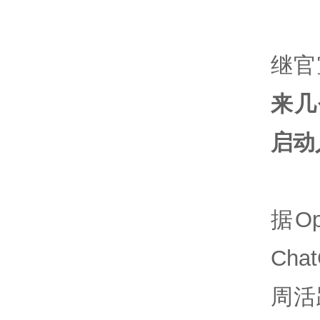
继官
来几
启动
据O
Ch
周活