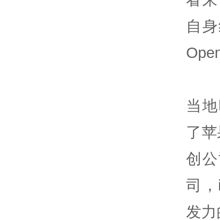
自身
Op
当地
了苹
创公
司，
发力