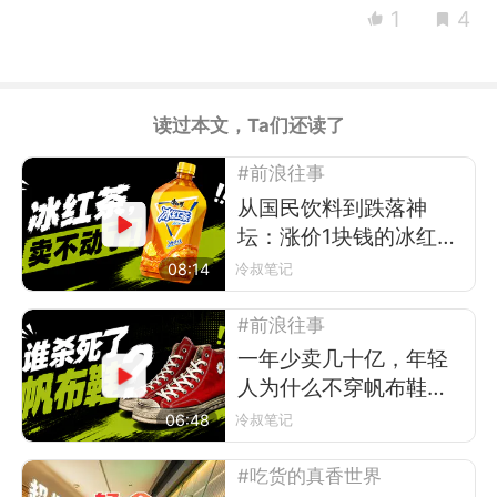
1
4
读过本文，Ta们还读了
#前浪往事
从国民饮料到跌落神
坛：涨价1块钱的冰红
茶，被年轻人抛弃了
08:14
冷叔笔记
#前浪往事
一年少卖几十亿，年轻
人为什么不穿帆布鞋
了？
06:48
冷叔笔记
#吃货的真香世界