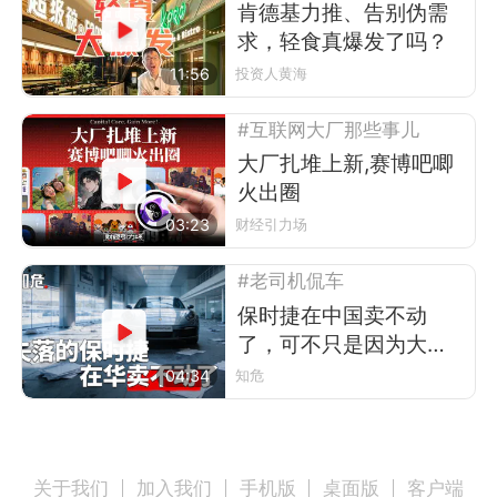
肯德基力推、告别伪需
求，轻食真爆发了吗？
11:56
投资人黄海
#互联网大厂那些事儿
大厂扎堆上新,赛博吧唧
火出圈
03:23
财经引力场
#老司机侃车
保时捷在中国卖不动
了，可不只是因为大环
境不好
04:34
知危
关于我们
加入我们
手机版
桌面版
客户端