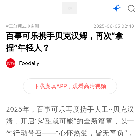
1X
APP
主页
#三分糖去冰谢谢
2025-06-05 02:40
百事可乐携手贝克汉姆，再次“拿
捏”年轻人？
Foodaily
下载虎嗅APP，观看高清视频
2025年，百事可乐再度携手大卫··贝克汉
姆，开启“渴望就可能”的全新篇章，以一
句行动号召——“心怀热爱，皆无辜负”，