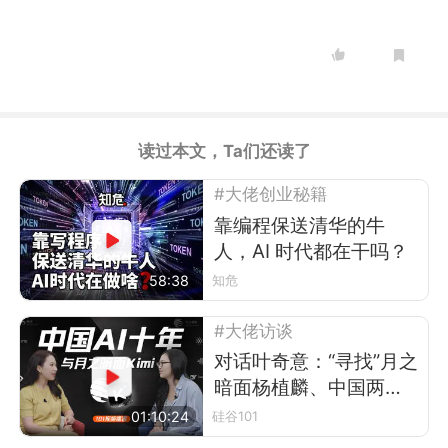
读过本文，Ta们还读了
#大佬创业秘籍
靠编程保送清华的牛
人，AI 时代都在干吗？
58:38
知危
#大佬访谈
对话叶奇意：“寻找”月之
暗面杨植麟、中国两代
AI、十年人才迁徙，与
01:10:24
硅谷101
AGI信仰