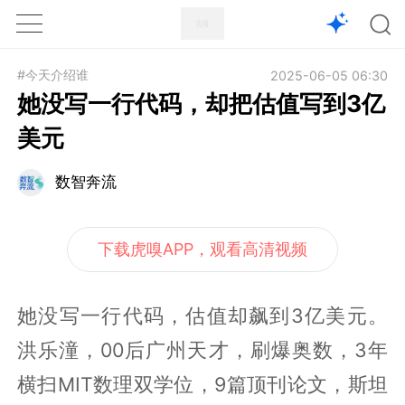
1X
APP
主页
#今天介绍谁
2025-06-05 06:30
她没写一行代码，却把估值写到3亿
美元
数智奔流
下载虎嗅APP，观看高清视频
她没写一行代码，估值却飙到3亿美元。
洪乐潼，00后广州天才，刷爆奥数，3年
横扫MIT数理双学位，9篇顶刊论文，斯坦