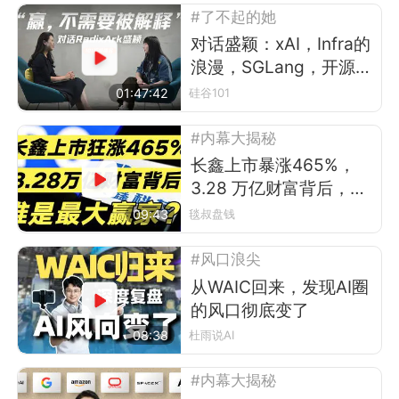
#了不起的她
对话盛颖：xAI，Infra的
浪漫，SGLang，开源，
平权与“甄嬛传”
01:47:42
硅谷101
#内幕大揭秘
长鑫上市暴涨465%，
3.28 万亿财富背后，谁
是最大赢家?
09:43
毯叔盘钱
#风口浪尖
从WAIC回来，发现AI圈
的风口彻底变了
08:38
杜雨说AI
#内幕大揭秘