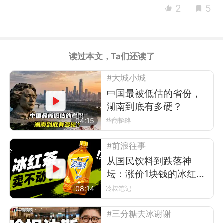
2
5
读过本文，Ta们还读了
#大城小城
中国最被低估的省份，
湖南到底有多硬？
04:15
华商韬略
#前浪往事
从国民饮料到跌落神
坛：涨价1块钱的冰红
茶，被年轻人抛弃了
08:14
冷叔笔记
#三分糖去冰谢谢