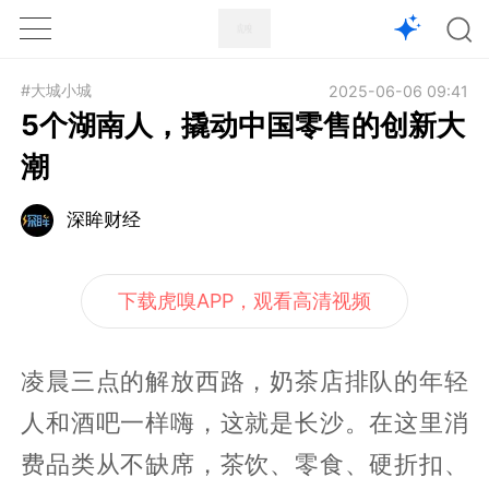
1X
APP
主页
#大城小城
2025-06-06 09:41
5个湖南人，撬动中国零售的创新大
潮
深眸财经
下载虎嗅APP，观看高清视频
凌晨三点的解放西路，奶茶店排队的年轻
人和酒吧一样嗨，这就是长沙。在这里消
费品类从不缺席，茶饮、零食、硬折扣、