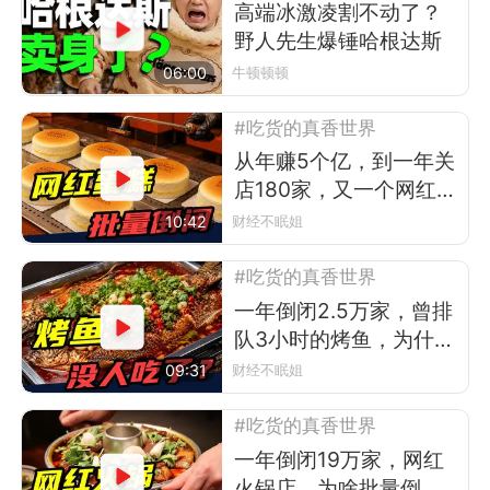
高端冰激凌割不动了？
野人先生爆锤哈根达斯
06:00
牛顿顿顿
#吃货的真香世界
从年赚5个亿，到一年关
店180家，又一个网红排
队王倒下
10:42
财经不眠姐
#吃货的真香世界
一年倒闭2.5万家，曾排
队3小时的烤鱼，为什么
现在没人吃了？
09:31
财经不眠姐
#吃货的真香世界
一年倒闭19万家，网红
火锅店，为啥批量倒