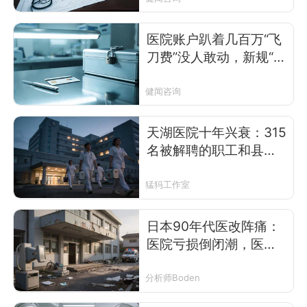
医院账户趴着几百万“飞
刀费”没人敢动，新规“飞
刀”走公账，好分钱吗？
健闻咨询
天湖医院十年兴衰：315
名被解聘的职工和县城
民营医院的困局
猛犸工作室
日本90年代医改阵痛：
医院亏损倒闭潮，医生
何去何从
分析师Boden