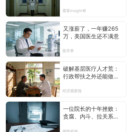
看客insight©
又涨薪了，一年赚265
万，美国医生还不满意
医学界
破解基层医疗人才荒：
行政帮扶之外还能做什
么
经济观察报
一位院长的十年挫败：
贪腐、内斗、拉关系，
办好一家医院怎么这么
难？
健闻咨询