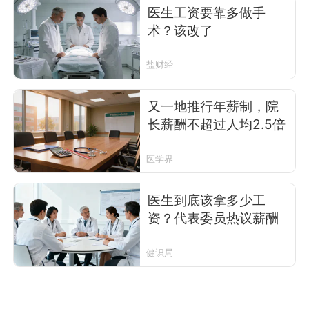
医生工资要靠多做手
术？该改了
盐财经
又一地推行年薪制，院
长薪酬不超过人均2.5倍
医学界
医生到底该拿多少工
资？代表委员热议薪酬
健识局