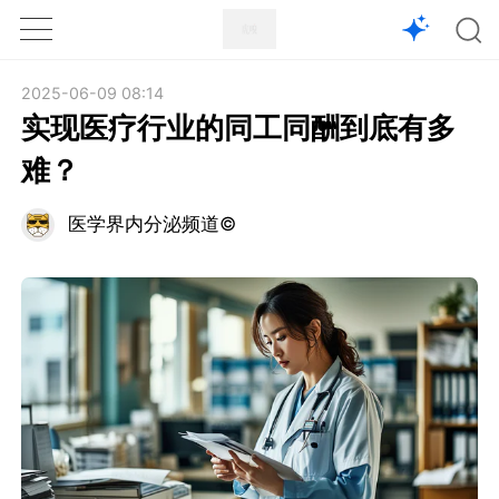
1X
APP
主页
2025-06-09 08:14
实现医疗行业的同工同酬到底有多
难？
医学界内分泌频道©