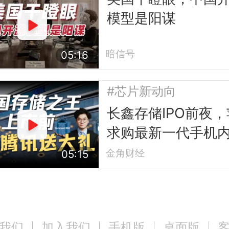
模型是阳谋
暗信号
05:16
#芯片新动向
长鑫存储IPO前夜
求购最新一代手机
芯片
金角财经
05:15
我们
加入我们
手机版
桌面版