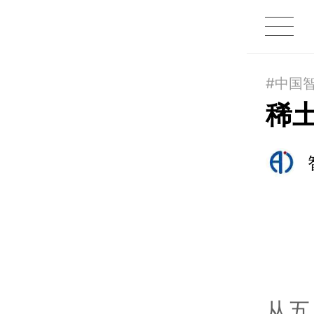
1X
APP
主页
#中国
稀
从五