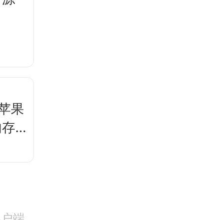
，苹果
内存
客户端