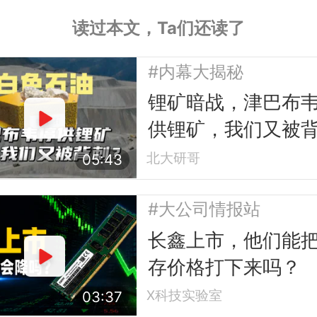
读过本文，Ta们还读了
#内幕大揭秘
锂矿暗战，津巴布
供锂矿，我们又被
了吗？
北大研哥
05:43
#大公司情报站
长鑫上市，他们能
存价格打下来吗？
X科技实验室
03:37