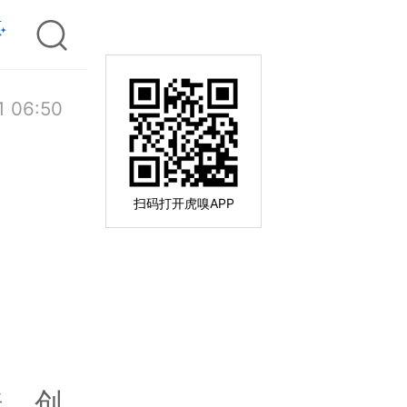
1 06:50
扫码打开虎嗅APP
倍，创