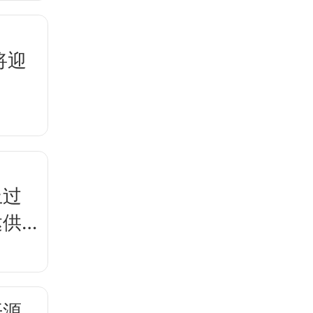
将迎
上过
达供
开源