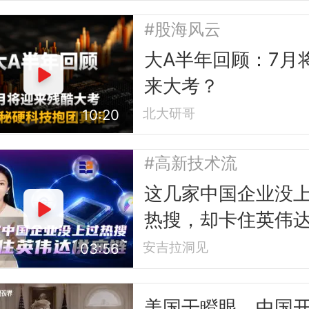
#股海风云
大A半年回顾：7月
来大考？
北大研哥
10:20
#高新技术流
这几家中国企业没
热搜，却卡住英伟
应链
安吉拉洞见
03:56
美国干瞪眼，中国