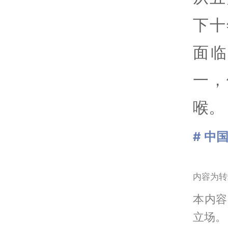
下十
面
一，
喉。
# 中
内容为转
本内容
立场。