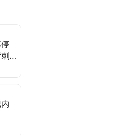
韦停
背刺
把内