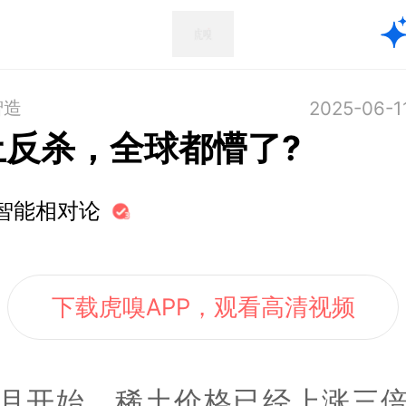
智造
2025-06-1
土反杀，全球都懵了?
智能相对论
下载虎嗅APP，观看高清视频
月开始，稀土价格已经上涨三