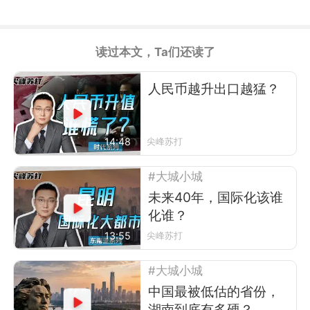
读过本文，Ta们还读了
人民币越升出口越猛？
14:48
尖峰苏打
#大城小城
未来40年，国际化该谁
化谁？
13:55
尖峰苏打
#大城小城
中国最被低估的省份，
湖南到底有多硬？