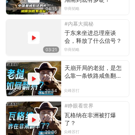
04:15
华商韬略
#内幕大揭秘
于东来坐进总理座谈
会，释放了什么信号？
03:21
华商韬略
天崩开局的老挝，是怎
么靠一条铁路咸鱼翻身
的？
20:54
尖峰苏打
#睁眼看世界
瓦格纳在非洲被打爆
了？
20:06
尖峰苏打