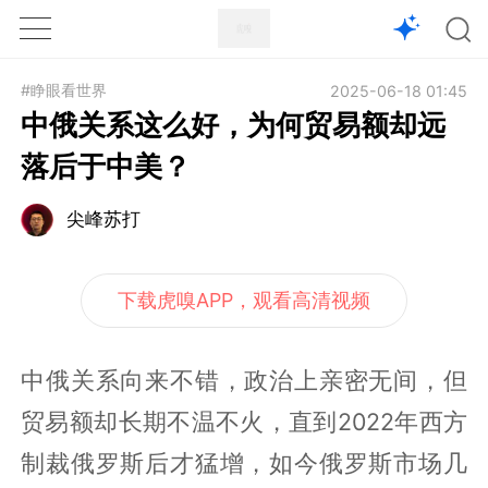
1X
APP
主页
#睁眼看世界
2025-06-18 01:45
中俄关系这么好，为何贸易额却远
落后于中美？
尖峰苏打
下载虎嗅APP，观看高清视频
中俄关系向来不错，政治上亲密无间，但
贸易额却长期不温不火，直到2022年西方
制裁俄罗斯后才猛增，如今俄罗斯市场几