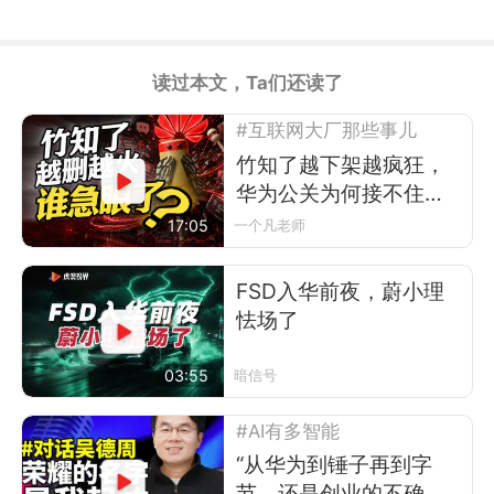
读过本文，Ta们还读了
#互联网大厂那些事儿
竹知了越下架越疯狂，
华为公关为何接不住
梗？
17:05
一个凡老师
FSD入华前夜，蔚小理
怯场了
03:55
暗信号
#AI有多智能
“从华为到锤子再到字
节，还是创业的不确定