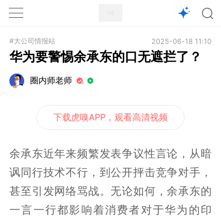
1X
APP
主页
#大公司情报站
2025-06-18 11:10
华为要警惕余承东的口无遮拦了？
圈内师老师
下载虎嗅APP，观看高清视频
余承东近年来频繁发表争议性言论，从暗
讽同行技术不行，到公开抨击竞争对手，
甚至引发网络骂战。无论如何，余承东的
一言一行都影响着消费者对于华为的印