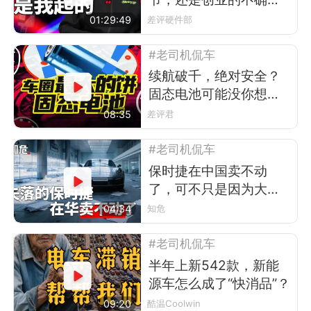
性更让我激动”
01:29:49
差评硬件部
#老司机侃车
续航破千，绝对安全？
固态电池可能没你想得
那么好
08:35
差评君
#老司机侃车
保时捷在中国卖不动
了，可不只是因为大环
境不好
04:34
知危
#老司机侃车
半年上新542款，新能
源车怎么成了“快消品”？
09:20
酷温Coolwin