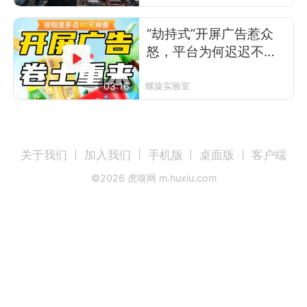
“劫持式”开屏广告惹众
怒，平台为何迟迟不
改？
03:16
螺旋实验室
关于我们
加入我们
手机版
桌面版
客户端
©
2026
虎嗅网 m.huxiu.com