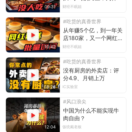
现在没人吃了？
09:31
财经不眠姐
#吃货的真香世界
从年赚5个亿，到一年关
店180家，又一个网红排
队王倒下
10:42
财经不眠姐
#吃货的真香世界
没有厨房的外卖店：评
分4.9、月销上万
08:26
IC实验室
#风口浪尖
中国为什么不能实现牛
肉自由？
12:04
饭统戴老板