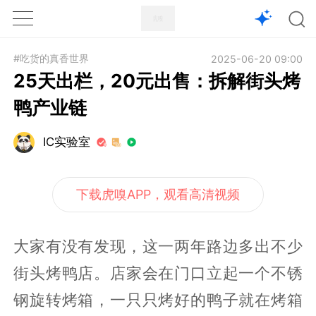
1X
APP
主页
#吃货的真香世界
2025-06-20 09:00
25天出栏，20元出售：拆解街头烤
鸭产业链
IC实验室
下载虎嗅APP，观看高清视频
大家有没有发现，这一两年路边多出不少
街头烤鸭店。店家会在门口立起一个不锈
钢旋转烤箱，一只只烤好的鸭子就在烤箱