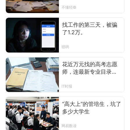
教育焦虑推向了极限
不懂经©
找工作的第三天，被骗
了1.2万。
猎聘
花近万元找的高考志愿
师，连最新专业目录都
不懂
IT时报
“高大上”的管培生，坑了
多少大学生
网易数读