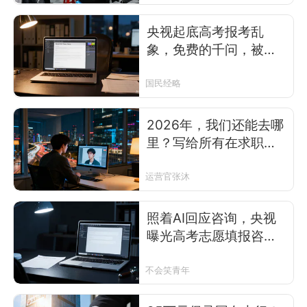
央视起底高考报考乱
象，免费的千问，被谁
卖成了万元生意？
国民经略
2026年，我们还能去哪
里？写给所有在求职路
上“死磕”的年轻人
运营官张沐
照着AI回应咨询，央视
曝光高考志愿填报咨
询“陷阱”
不会笑青年