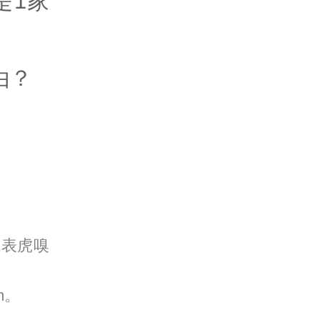
是1家
由？
代表虎嗅
m。