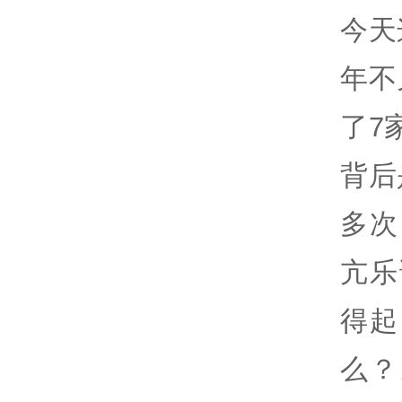
今天
年不
了7
背后
多次
亢乐
得起
么？