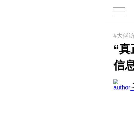
#大佬
“
信息