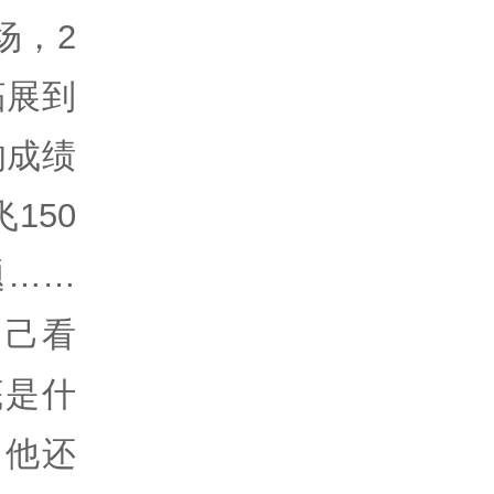
场，2
拓展到
的成绩
150
题……
自己看
底是什
，他还