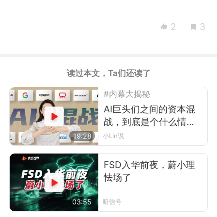
2
3
读过本文，Ta们还读了
#内幕大揭秘
AI巨头们之间的资本混
战，到底是个什么情
况？
19:28
小Lin说
FSD入华前夜，蔚小理
怯场了
03:55
暗信号