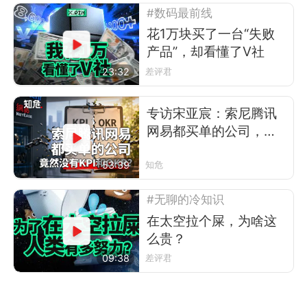
#数码最前线
花1万块买了一台“失败
产品”，却看懂了V社
23:32
差评君
专访宋亚宸：索尼腾讯
网易都买单的公司，竟
然没有KPI和OKR？
53:39
知危
#无聊的冷知识
在太空拉个屎，为啥这
么贵？
09:38
差评君