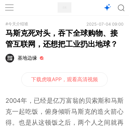
1X
APP
主页
#今天介绍谁
2025-07-04 09:00
马斯克死对头，吞下全球购物、接
管互联网，还想把工业扔出地球？
基地边缘
下载虎嗅APP，观看高清视频
2004年，已经是亿万富翁的贝索斯和马斯
克一起吃饭，俯身倾听马斯克的造火箭心
得。也是从这顿饭之后，两个人之间就再