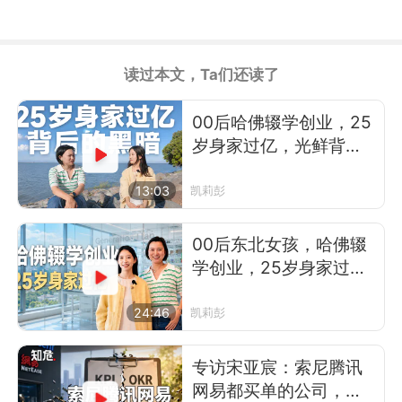
读过本文，Ta们还读了
00后哈佛辍学创业，25
岁身家过亿，光鲜背后
不为人知的黑暗
13:03
凯莉彭
00后东北女孩，哈佛辍
学创业，25岁身家过
亿，她凭什么？
24:46
凯莉彭
专访宋亚宸：索尼腾讯
网易都买单的公司，竟