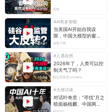
然没有KPI和OKR？
53:39
知危
#AI有多智能
当美国AI开始自我设
限，中国大模型的窗口
期来了
04:31
金角卢桦
#人遇自然
2026年了，人类可以控
制天气了吗？
15:58
酷玩实验室coollabs
#大佬访谈
对话叶奇意：“寻找”月之
暗面杨植麟、中国两代
AI、十年人才迁徙，与
01:10:24
硅谷101