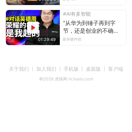
AGI信仰
#AI有多智能
“从华为到锤子再到字
节，还是创业的不确定
性更让我激动”
01:29:49
差评硬件部
关于我们
加入我们
手机版
桌面版
客户端
©
2026
虎嗅网 m.huxiu.com